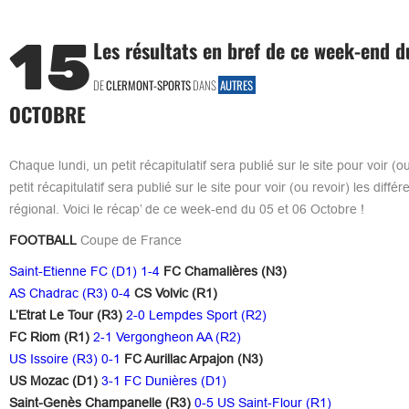
15
Les résultats en bref de ce week-end d
DE
CLERMONT-SPORTS
DANS
AUTRES
OCTOBRE
Chaque lundi, un petit récapitulatif sera publié sur le site pour voir 
petit récapitulatif sera publié sur le site pour voir (ou revoir) les di
régional. Voici le récap’ de ce week-end du 05 et 06 Octobre !
FOOTBALL
Coupe de France
Saint-Etienne FC (D1) 1-4
FC Chamalières (N3)
AS Chadrac (R3) 0-4
CS Volvic (R1)
L’Etrat Le Tour (R3)
2-0 Lempdes Sport (R2)
FC Riom (R1)
2-1 Vergongheon AA (R2)
US Issoire (R3) 0-1
FC Aurillac Arpajon (N3)
US Mozac (D1)
3-1 FC Dunières (D1)
Saint-Genès Champanelle (R3)
0-5 US Saint-Flour (R1)