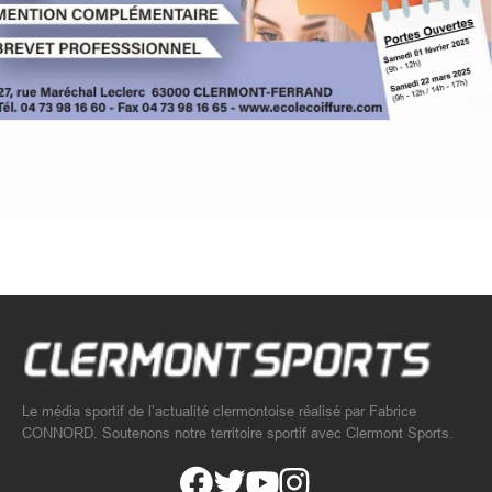
Le média sportif de l’actualité clermontoise réalisé par Fabrice
CONNORD. Soutenons notre territoire sportif avec Clermont Sports.