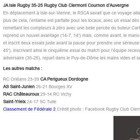
JA Isle Rugby 35-25 Rugby Club Clermont Cournon d’Auvergne
En déplacement à Isle-sur-Vienne, le R3CA savait que ce voyage allait
plus de cela, l’entame est parfaite pour les locaux, avec un essai d
remettant les compteurs à zéro avec une belle percée du buteur Cartier,
reprend un nouvel avantage (14-7, 14′) mais, comme avant, le mano 
et inscrit deux essais juste avant la pause pour prendre une sérieuse o
45′), inscrivant ainsi le cinquième essai du match pour l’équipe rece
adversaire (35-25), repart dans le Puy-de-Dôme les mains vides et s
Les autres matchs :
RC Orléans 23-39
CA Perigueux Dordogne
AS Saint-Junien
26-21 Bourges XV
RAC Châteauroux
29-14 RC Vichy
Saint-Yrieix
24-17 SC Tulle
Classement de Fédérale 2
Crédit photo : Facebook Rugby Club Cle