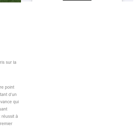
is sur la
re point
tant d’un
avance qui
uant
 réussit à
premier