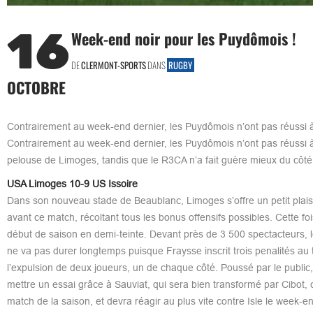
16
Week-end noir pour les Puydômois !
DE
CLERMONT-SPORTS
DANS
RUGBY
OCTOBRE
Contrairement au week-end dernier, les Puydômois n’ont pas réussi à f
Contrairement au week-end dernier, les Puydômois n’ont pas réussi à fa
pelouse de Limoges, tandis que le R3CA n’a fait guère mieux du côté 
USA Limoges 10-9 US Issoire
Dans son nouveau stade de Beaublanc, Limoges s’offre un petit plaisir
avant ce match, récoltant tous les bonus offensifs possibles. Cette f
début de saison en demi-teinte. Devant près de 3 500 spectacteurs, l
ne va pas durer longtemps puisque Fraysse inscrit trois penalités au t
l’expulsion de deux joueurs, un de chaque côté. Poussé par le public
mettre un essai grâce à Sauviat, qui sera bien transformé par Cibot, 
match de la saison, et devra réagir au plus vite contre Isle le week-