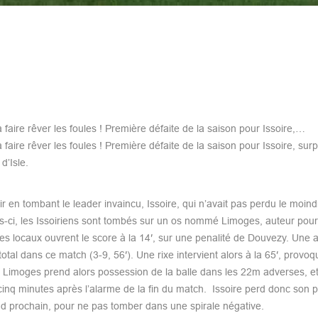
aire rêver les foules ! Première défaite de la saison pour Issoire,…
ire rêver les foules ! Première défaite de la saison pour Issoire, surpr
d’Isle.
 en tombant le leader invaincu, Issoire, qui n’avait pas perdu le moind
ois-ci, les Issoiriens sont tombés sur un os nommé Limoges, auteur pour
es locaux ouvrent le score à la 14′, sur une penalité de Douvezy. Une 
otal dans ce match (3-9, 56′). Une rixe intervient alors à la 65′, provoq
, Limoges prend alors possession de la balle dans les 22m adverses, et
cinq minutes après l’alarme de la fin du match. Issoire perd donc son 
end prochain, pour ne pas tomber dans une spirale négative.