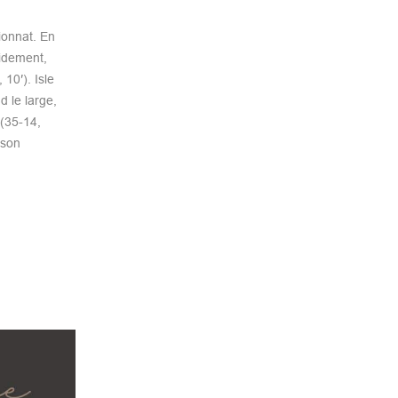
ionnat. En
pidement,
10′). Isle
 le large,
 (35-14,
 son