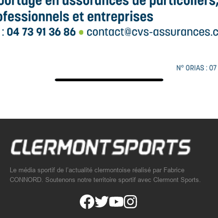
Le média sportif de l’actualité clermontoise réalisé par Fabrice
CONNORD. Soutenons notre territoire sportif avec Clermont Sports.