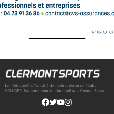
Le média sportif de l’actualité clermontoise réalisé par Fabrice
CONNORD. Soutenons notre territoire sportif avec Clermont Sports.