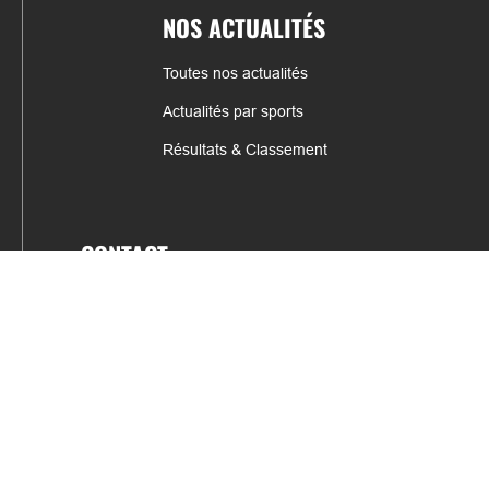
NOS ACTUALITÉS
Toutes nos actualités
Actualités par sports
Résultats & Classement
CONTACT
fabrice.connord@clermont-sports.fr
06 41 47 77 78
17 Avenue de Russie, 63140 Châtel-Guyon
Mentions légales – C.G.U
C.G.V.
Espace annonceur
Gestion des cookies