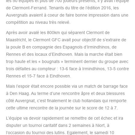
les 50 équipes et plus de 700 joueurs présents, il y avait l’équipe
de Clermont-Ferrand. Tenants du titre de l’édition 2016, les
Auvergnats avaient à coeur de faire bonne impression dans une
compétition au niveau très relevé.
Après avoir avalé les 800km qui séparent Clermont de
Maastricht, le Clermont GFC avait pour objectif de s’extraire de
la poule B en compagnie des Espagnols d’Irmindhinos, de
Rennes et des locaux d’Eindhoven. Mais la marche était bien
trop haute et les « bougnats » terminent dernier du groupe avec
trois défaites au compteur : 13-6 face à Irmindhinos, 13-5 contre
Rennes et 15-7 face à Eindhoven.
Mais l’espoir était encore possible via un match de barrage face
à Den Haag. Au terme d’une rencontre âpre et deux blessures
côté Auvergnat, c’est finalement le club hollandais qui remporte
cette ultime rencontre de la journée sur le score de 12 à 7.
L’équipe va devoir rapidement se remettre de cet échec et ira
disputer un tournoi caritatif dans 2 semaines à Niort, à
l’occasion du tournoi des lutins. Egalement, le samedi 10