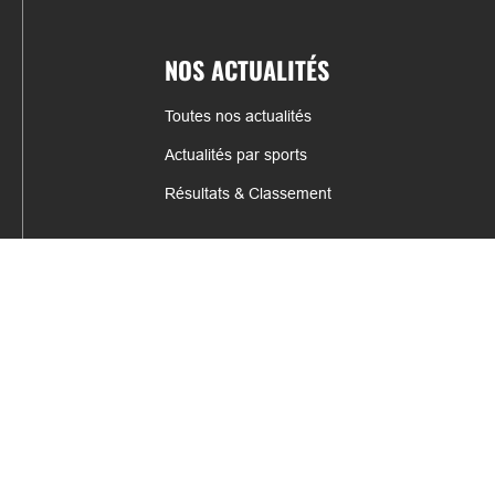
NOS ACTUALITÉS
Toutes nos actualités
Actualités par sports
Résultats & Classement
CONTACT
fabrice.connord@clermont-sports.fr
06 41 47 77 78
17 Avenue de Russie, 63140 Châtel-Guyon
Mentions légales – C.G.U
C.G.V.