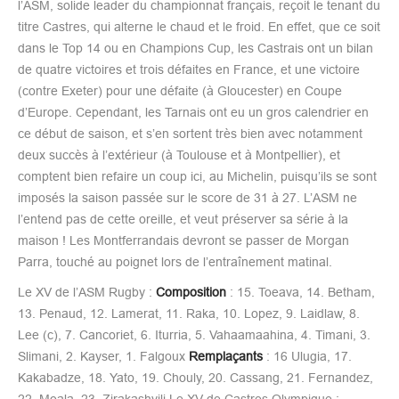
l’ASM, solide leader du championnat français, reçoit le tenant du
titre Castres, qui alterne le chaud et le froid. En effet, que ce soit
dans le Top 14 ou en Champions Cup, les Castrais ont un bilan
de quatre victoires et trois défaites en France, et une victoire
(contre Exeter) pour une défaite (à Gloucester) en Coupe
d’Europe. Cependant, les Tarnais ont eu un gros calendrier en
ce début de saison, et s’en sortent très bien avec notamment
deux succès à l’extérieur (à Toulouse et à Montpellier), et
comptent bien refaire un coup ici, au Michelin, puisqu’ils se sont
imposés la saison passée sur le score de 31 à 27. L’ASM ne
l’entend pas de cette oreille, et veut préserver sa série à la
maison ! Les Montferrandais devront se passer de Morgan
Parra, touché au poignet lors de l’entraînement matinal.
Le XV de l’ASM Rugby :
Composition
: 15. Toeava, 14. Betham,
13. Penaud, 12. Lamerat, 11. Raka, 10. Lopez, 9. Laidlaw, 8.
Lee (c), 7. Cancoriet, 6. Iturria, 5. Vahaamaahina, 4. Timani, 3.
Slimani, 2. Kayser, 1. Falgoux
Remplaçants
: 16 Ulugia, 17.
Kakabadze, 18. Yato, 19. Chouly, 20. Cassang, 21. Fernandez,
22. Moala, 23. Zirakashvili Le XV de Castres Olympique :