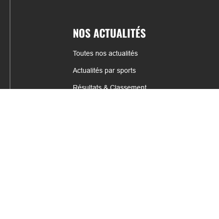
NOS ACTUALITÉS
Toutes nos actualités
Actualités par sports
Résultats & Classement
CONTACT
fabrice.connord@clermont-sports.fr
06 41 47 77 78
17 Avenue de Russie, 63140 Châtel-Guyon
Mentions légales – C.G.U
C.G.V.