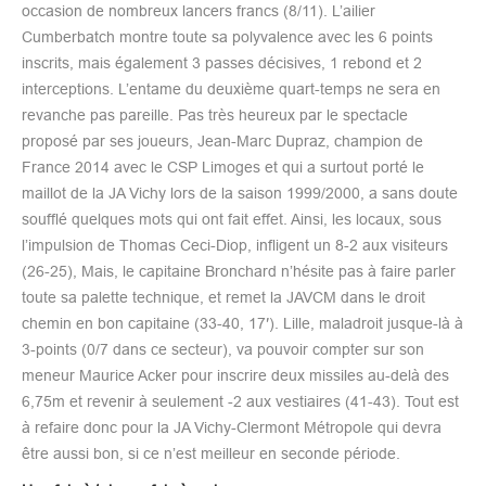
occasion de nombreux lancers francs (8/11). L’ailier
Cumberbatch montre toute sa polyvalence avec les 6 points
inscrits, mais également 3 passes décisives, 1 rebond et 2
interceptions. L’entame du deuxième quart-temps ne sera en
revanche pas pareille. Pas très heureux par le spectacle
proposé par ses joueurs, Jean-Marc Dupraz, champion de
France 2014 avec le CSP Limoges et qui a surtout porté le
maillot de la JA Vichy lors de la saison 1999/2000, a sans doute
soufflé quelques mots qui ont fait effet. Ainsi, les locaux, sous
l’impulsion de Thomas Ceci-Diop, infligent un 8-2 aux visiteurs
(26-25), Mais, le capitaine Bronchard n’hésite pas à faire parler
toute sa palette technique, et remet la JAVCM dans le droit
chemin en bon capitaine (33-40, 17′). Lille, maladroit jusque-là à
3-points (0/7 dans ce secteur), va pouvoir compter sur son
meneur Maurice Acker pour inscrire deux missiles au-delà des
6,75m et revenir à seulement -2 aux vestiaires (41-43). Tout est
à refaire donc pour la JA Vichy-Clermont Métropole qui devra
être aussi bon, si ce n’est meilleur en seconde période.