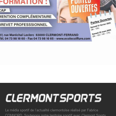
Le média sportif de l’actualité clermontoise réalisé par Fabrice
CONNORD. Soutenons notre territoire sportif avec Clermont Sports.