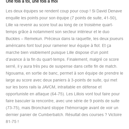
Une fois à toi, une fois à moi
Les deux équipes se rendent coup pour coup ! Si David Denave
enquille les points pour son équipe (7 points de suite, 41-50),
Lille va revenir au score tout au long de ce troisième quart-
temps grâce à notamment son secteur intérieur et le duo
Buckles – Remekun. Précieux dans la raquette, les deux joueurs
américains font tout pour ramener leur équipe à flot. Et ça
marche bien visiblement puisque Lille dispose d’un point
d’avance à la fin du quart-temps. Finalement, malgré ce score
serré, il y aura très peu de suspense dans cette fin de match.
Ngouama, en sortie de banc, permet à son équipe de prendre le
large au score avec deux paniers à 3-points de suite, qui met
sur les bons rails la JAVCM, intraitable en défense et
opportuniste en attaque (64-75). Les Lillois vont tout faire pour
faire basculer la rencontre, avec une série de 9 points de suite
(73-75), mais Bronchard stoppe l’hémorragie avant de voir un
dernier panier de Cumberbatch. Résultat des courses ? Victoire
81-75 !