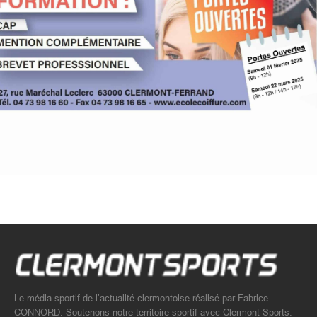
Le média sportif de l’actualité clermontoise réalisé par Fabrice
CONNORD. Soutenons notre territoire sportif avec Clermont Sports.