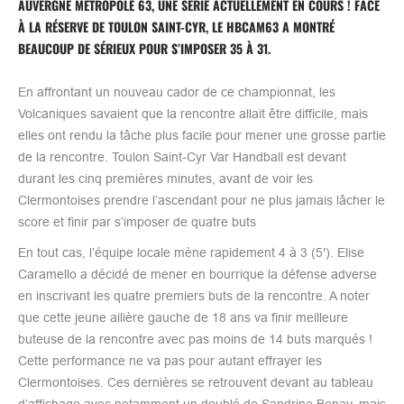
AUVERGNE MÉTROPOLE 63, UNE SÉRIE ACTUELLEMENT EN COURS ! FACE
À LA RÉSERVE DE TOULON SAINT-CYR, LE HBCAM63 A MONTRÉ
BEAUCOUP DE SÉRIEUX POUR S’IMPOSER 35 À 31.
En affrontant un nouveau cador de ce championnat, les
Volcaniques savaient que la rencontre allait être difficile, mais
elles ont rendu la tâche plus facile pour mener une grosse partie
de la rencontre. Toulon Saint-Cyr Var Handball est devant
durant les cinq premières minutes, avant de voir les
Clermontoises prendre l’ascendant pour ne plus jamais lâcher le
score et finir par s’imposer de quatre buts
En tout cas, l’équipe locale mène rapidement 4 à 3 (5′). Elise
Caramello a décidé de mener en bourrique la défense adverse
en inscrivant les quatre premiers buts de la rencontre. A noter
que cette jeune ailière gauche de 18 ans va finir meilleure
buteuse de la rencontre avec pas moins de 14 buts marqués !
Cette performance ne va pas pour autant effrayer les
Clermontoises. Ces dernières se retrouvent devant au tableau
d’affichage avec notamment un doublé de Sandrine Benay, mais