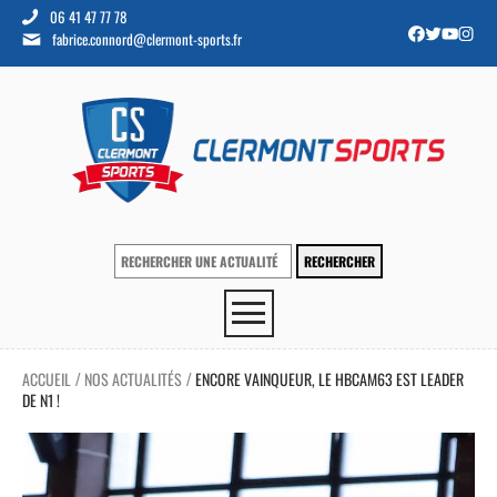
06 41 47 77 78
fabrice.connord@clermont-sports.fr
ACCUEIL
NOS ACTUALITÉS
ENCORE VAINQUEUR, LE HBCAM63 EST LEADER
/
/
DE N1 !