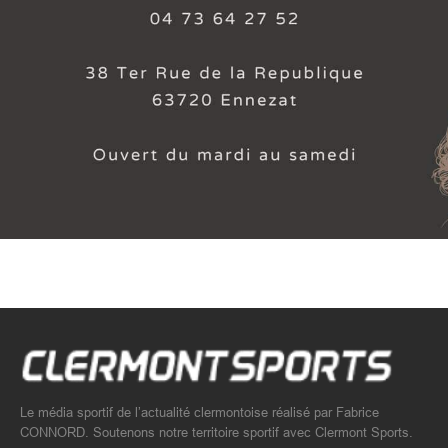
Le média sportif de l’actualité clermontoise réalisé par Fabrice
CONNORD. Soutenons notre territoire sportif avec Clermont Sports.