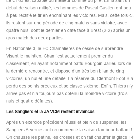
Le CF63 est capable du meilleur comme du pire. En faisant un
début de saison mitigé, les hommes de Pascal Gastien ont peu
à peu rectifié le tir en enchaînant les victoires. Mais, cette fois-ci,
ils restent sur une période de cinq matchs sans victoire, avec
quatre nuls, dont le dernier en date face à Brest (2-2) après un
gros match des deux parties.
En Nationale 3, le FC Chamalières ne cesse de surprendre !
Visant le maintien, Cham’ est actuellement premier du
classement, en ayant notamment battu Bourgoin-Jallieu lors de
la dernière rencontre, et dispose d’un très bon bilan de cinq
victoires, un nul et une défaite. La réserve du Clermont Foot B a
perdu des points précieux et se classe sixième. Enfin, Thiers n’y
arrive pas et n’a toujours pas obtenu la moindre victoire (trois
nuls et quatre défaites).
Les Sangliers et la JA VCM restent invaincus
Après un exercice précédent réussi et plein de suspense, les
Sangliers Arvernes ont recommencé la saison tambour battant !
On chausse les patins, les crosses et on fait chauffer la glace ! 4