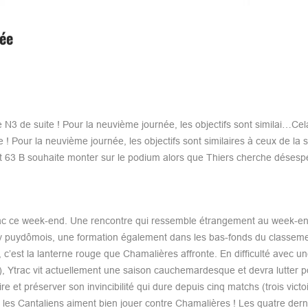
née
N3 de suite ! Pour la neuvième journée, les objectifs sont similai…Cela
! Pour la neuvième journée, les objectifs sont similaires à ceux de la
ot 63 B souhaite monter sur le podium alors que Thiers cherche déses
rac ce week-end. Une rencontre qui ressemble étrangement au week-en
rby puydômois, une formation également dans les bas-fonds du classeme
ci, c’est la lanterne rouge que Chamalières affronte. En difficulté avec un
), Ytrac vit actuellement une saison cauchemardesque et devra lutter p
 et préserver son invincibilité qui dure depuis cinq matchs (trois victoi
 les Cantaliens aiment bien jouer contre Chamalières ! Les quatre dern