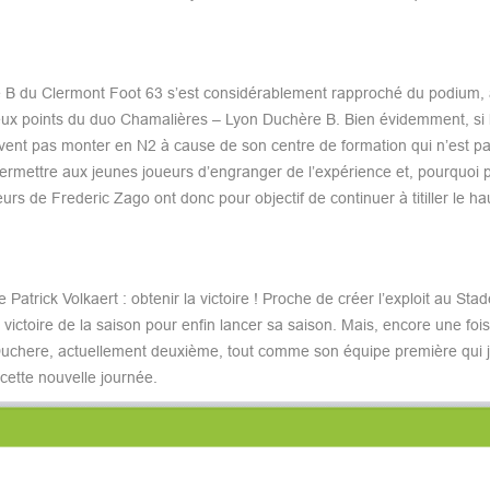
pe B du Clermont Foot 63 s’est considérablement rapproché du podium, 
 deux points du duo Chamalières – Lyon Duchère B. Bien évidemment, si 
euvent pas monter en N2 à cause de son centre de formation qui n’est p
permettre aux jeunes joueurs d’engranger de l’expérience et, pourquoi 
urs de Frederic Zago ont donc pour objectif de continuer à titiller le ha
atrick Volkaert : obtenir la victoire ! Proche de créer l’exploit au Sta
ictoire de la saison pour enfin lancer sa saison. Mais, encore une fois
on Duchere, actuellement deuxième, tout comme son équipe première qui 
cette nouvelle journée.