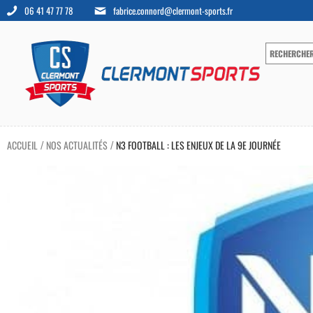
06 41 47 77 78
fabrice.connord@clermont-sports.fr
ACCUEIL
NOS ACTUALITÉS
N3 FOOTBALL : LES ENJEUX DE LA 9E JOURNÉE
/
/