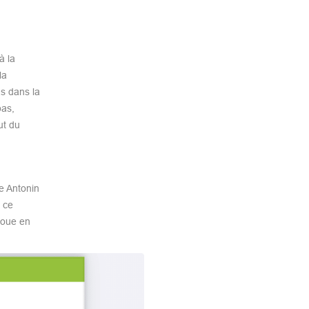
à la
la
as dans la
pas,
ut du
de Antonin
 ce
joue en