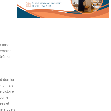
 faisait
 semaine
pérément
d dernier.
nt, mais
e victoire
our le
res et
iers duels