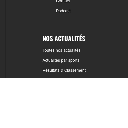
Contact
Podcast
NOS ACTUALITÉS
Toutes nos actualités
Actualités par sports
Résultats & Classement
CONTACT
fabrice.connord@clermont-sports.fr
06 41 47 77 78