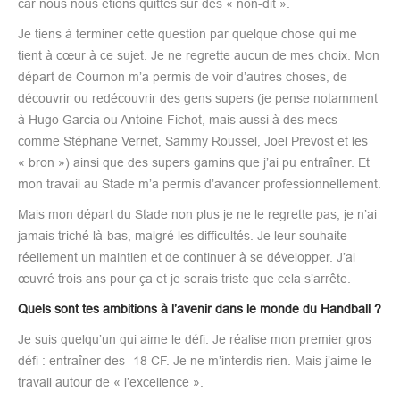
car nous nous étions quittés sur des « non-dit ».
Je tiens à terminer cette question par quelque chose qui me
tient à cœur à ce sujet. Je ne regrette aucun de mes choix. Mon
départ de Cournon m’a permis de voir d’autres choses, de
découvrir ou redécouvrir des gens supers (je pense notamment
à Hugo Garcia ou Antoine Fichot, mais aussi à des mecs
comme Stéphane Vernet, Sammy Roussel, Joel Prevost et les
« bron ») ainsi que des supers gamins que j’ai pu entraîner. Et
mon travail au Stade m’a permis d’avancer professionnellement.
Mais mon départ du Stade non plus je ne le regrette pas, je n’ai
jamais triché là-bas, malgré les difficultés. Je leur souhaite
réellement un maintien et de continuer à se développer. J’ai
œuvré trois ans pour ça et je serais triste que cela s’arrête.
Quels sont tes ambitions à l’avenir dans le monde du Handball ?
Je suis quelqu’un qui aime le défi. Je réalise mon premier gros
défi : entraîner des -18 CF. Je ne m’interdis rien. Mais j’aime le
travail autour de « l’excellence ».