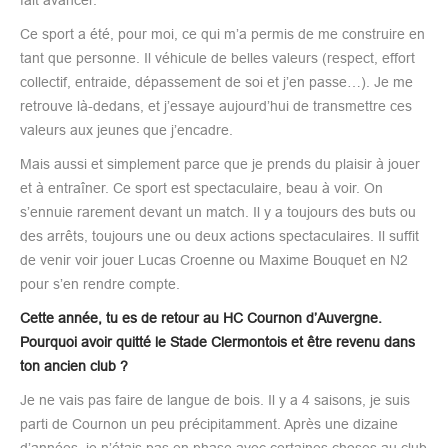
Ce sport a été, pour moi, ce qui m’a permis de me construire en
tant que personne. Il véhicule de belles valeurs (respect, effort
collectif, entraide, dépassement de soi et j’en passe…). Je me
retrouve là-dedans, et j’essaye aujourd’hui de transmettre ces
valeurs aux jeunes que j’encadre.
Mais aussi et simplement parce que je prends du plaisir à jouer
et à entraîner. Ce sport est spectaculaire, beau à voir. On
s’ennuie rarement devant un match. Il y a toujours des buts ou
des arrêts, toujours une ou deux actions spectaculaires. Il suffit
de venir voir jouer Lucas Croenne ou Maxime Bouquet en N2
pour s’en rendre compte.
Cette année, tu es de retour au HC Cournon d’Auvergne.
Pourquoi avoir quitté le Stade Clermontois et être revenu dans
ton ancien club ?
Je ne vais pas faire de langue de bois. Il y a 4 saisons, je suis
parti de Cournon un peu précipitamment. Après une dizaine
d’années, je n’étais pas en phase avec certaines choses au club