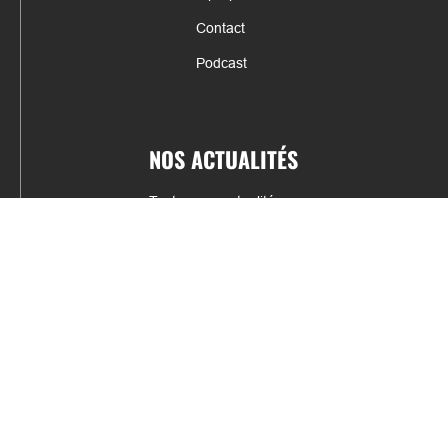
Contact
Podcast
NOS ACTUALITÉS
Toutes nos actualités
Actualités par sports
Résultats & Classement
CONTACT
fabrice.connord@clermont-sports.fr
06 41 47 77 78