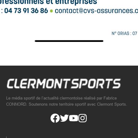
Le média sportif de l’actualité clermontoise réalisé par Fabrice
CONNORD. Soutenons notre territoire sportif avec Clermont Sports.