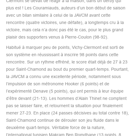
Clermont se devait de réagir à la maison, dans un derby qui
plus est ! Les Couramiauds, auteurs d’un bon début de saison
avec un bilan similaire à celui de la JAVCM avant cette
rencontre (quatre victoires, une défaite), a longtemps cru à la
victoire, mais cela n’a donc pas été le cas, pour le plus grand
plaisir des supporters venus à Pierre-Coulon (98-92).
Habitué à marquer peu de points, Vichy-Clermont est sorti de
son système en réussissant à inscrire 98 points dans cette
rencontre. Sur un rythme effréné, le score était déjà de 27 à 23
pour Saint-Chamond au bout du premier quart-temps. Pourtant,
la JAVCM a connu une excellente période, notamment sous
l’impulsion de son métronome Hooker (6 points) et de
l’expérimenté Denave (5 points), qui ont permis à leur équipe
d’être devant (21-13). Les hommes d’Alain Thinet ne comptent
pas se laisser faire, et retournent la situation pour finalement
mener 27-23. En place (24 passes décisives au total contre 18),
Saint-Chamond continue de dérouler son jeu fluide dans le
deuxième quart-temps. Véritable force de la nature,
l’international tunisien Makram Ben Romdhane (13 points, 8