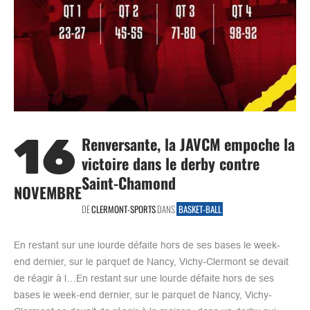
16
Renversante, la JAVCM empoche la
victoire dans le derby contre
Saint-Chamond
NOVEMBRE
DE
CLERMONT-SPORTS
DANS
BASKET-BALL
En restant sur une lourde défaite hors de ses bases le week-
end dernier, sur le parquet de Nancy, Vichy-Clermont se devait
de réagir à l…En restant sur une lourde défaite hors de ses
bases le week-end dernier, sur le parquet de Nancy, Vichy-