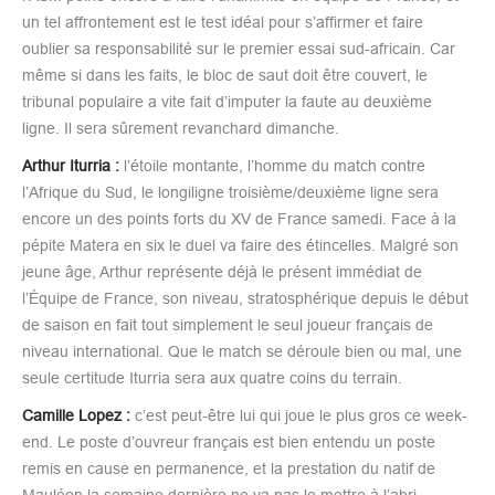
un tel affrontement est le test idéal pour s’affirmer et faire
oublier sa responsabilité sur le premier essai sud-africain. Car
même si dans les faits, le bloc de saut doit être couvert, le
tribunal populaire a vite fait d’imputer la faute au deuxième
ligne. Il sera sûrement revanchard dimanche.
Arthur Iturria :
l’étoile montante, l’homme du match contre
l’Afrique du Sud, le longiligne troisième/deuxième ligne sera
encore un des points forts du XV de France samedi. Face à la
pépite Matera en six le duel va faire des étincelles. Malgré son
jeune âge, Arthur représente déjà le présent immédiat de
l’Équipe de France, son niveau, stratosphérique depuis le début
de saison en fait tout simplement le seul joueur français de
niveau international. Que le match se déroule bien ou mal, une
seule certitude Iturria sera aux quatre coins du terrain.
Camille Lopez :
c’est peut-être lui qui joue le plus gros ce week-
end. Le poste d’ouvreur français est bien entendu un poste
remis en cause en permanence, et la prestation du natif de
Mauléon la semaine dernière ne va pas le mettre à l’abri