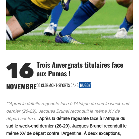
16
Trois Auvergnats titulaires face
aux Pumas !
NOVEMBRE
DE
CLERMONT-SPORTS
DANS
RUGBY
**Après la défaite rageante face à l’Afrique du sud le week-end
dernier (26-29), Jacques Brunel reconduit le même XV de
départ contre l…
Après la défaite rageante face à l’Afrique du
sud le week-end dernier (26-29), Jacques Brunel reconduit le
même XV de départ contre l’Argentine. À deux exceptions,