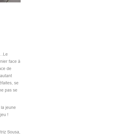
d…Le
nier face à
ace de
’autant
faites, se
ne pas se
 la jeune
jeu !
triz Sousa,