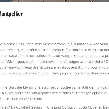
ontpellier
cès consécutifs, cette série s’est interrompue à la maison le week-en
onsécutifs, cette série s’est interrompue à la maison le week-end der
se de cette défaite, les coéquipières de Waffya Djabour ont perdu la pl
 les Volcaniques espèrent bien revenir en Auvergne avec la victoire ! D
ours fanny au niveau des victoires, elles disposent d’un nul pour cinq dé
Clermontoises, qui devront tout de même proposer un bon contenu pour 
mme Morgane Montil. Une surprise concoctée par le staff clermontois :
uivre si elle parvient à gratter des minutes et à tirer son épingle du 
e Julie Soubies est absente.
ra et Alba Guilabert Segura – Cristiana Morgado, Lucie Modenel, Bea