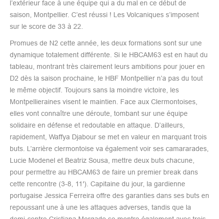
l’extérieur face à une équipe qui a du mal en ce début de
saison, Montpellier. C’est réussi ! Les Volcaniques s’imposent
sur le score de 33 à 22.
Promues de N2 cette année, les deux formations sont sur une
dynamique totalement différente. Si le HBCAM63 est en haut du
tableau, montrant très clairement leurs ambitions pour jouer en
D2 dès la saison prochaine, le HBF Montpellier n’a pas du tout
le même objectif. Toujours sans la moindre victoire, les
Montpellieraines visent le maintien. Face aux Clermontoises,
elles vont connaître une déroute, tombant sur une équipe
solidaire en défense et redoutable en attaque. D’ailleurs,
rapidement, Waffya Djabour se met en valeur en marquant trois
buts. L’arrière clermontoise va également voir ses camararades,
Lucie Modenel et Beatriz Sousa, mettre deux buts chacune,
pour permettre au HBCAM63 de faire un premier break dans
cette rencontre (3-8, 11′). Capitaine du jour, la gardienne
portugaise Jessica Ferreira offre des garanties dans ses buts en
repoussant une à une les attaques adverses, tandis que la
demi-centre Cristiana Morgado se montre également avec trois