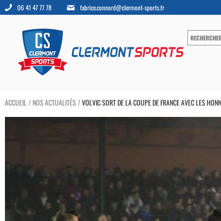
06 41 47 77 78
fabrice.connord@clermont-sports.fr
ACCUEIL
NOS ACTUALITÉS
VOLVIC SORT DE LA COUPE DE FRANCE AVEC LES HON
/
/