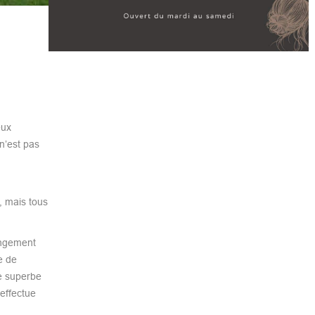
eux
 n’est pas
, mais tous
angement
e de
ne superbe
 effectue