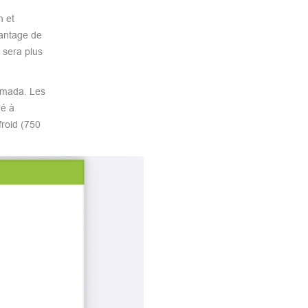
n et
vantage de
a sera plus
armada. Les
mé à
froid (750