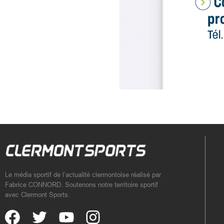
Le média sportif de l’actualité clermontoise réalisé par
Fabrice CONNORD. Soutenons notre territoire sportif
avec Clermont Sports.