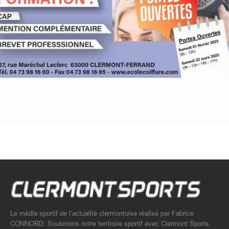
Le média sportif de l’actualité clermontoise réalisé par Fabrice
CONNORD. Soutenons notre territoire sportif avec Clermont Sports.