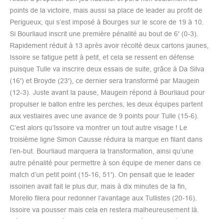
points de la victoire, mais aussi sa place de leader au profit de
Perigueux, qui s’est imposé à Bourges sur le score de 19 à 10.
Si Bourliaud inscrit une première pénalité au bout de 6′ (0-3).
Rapidement réduit à 13 après avoir récolté deux cartons jaunes,
Issoire se fatigue petit à petit, et cela se ressent en défense
puisque Tulle va inscrire deux essais de suite, grâce à Da Silva
(16′) et Broyde (23′), ce dernier sera transformé par Maugein
(12-3). Juste avant la pause, Maugein répond à Bourliaud pour
propulser le ballon entre les perches, les deux équipes partent
aux vestiaires avec une avance de 9 points pour Tulle (15-6).
C’est alors qu’Issoire va montrer un tout autre visage ! Le
troisième ligne Simon Causse réduira la marque en filant dans
l’en-but. Bourliaud marquera la transformation, ainsi qu’une
autre pénalité pour permettre à son équipe de mener dans ce
match d’un petit point (15-16, 51′). On pensait que le leader
issoirien avait fait le plus dur, mais à dix minutes de la fin,
Morello filera pour redonner l’avantage aux Tullistes (20-16).
Issoire va pousser mais cela en restera malheureusement là.