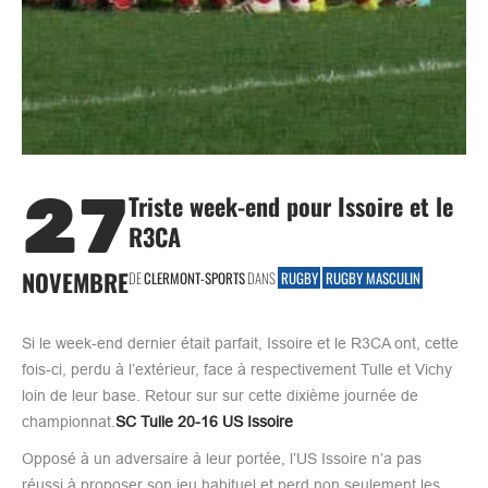
27
Triste week-end pour Issoire et le
R3CA
NOVEMBRE
DE
CLERMONT-SPORTS
DANS
RUGBY
RUGBY MASCULIN
Si le week-end dernier était parfait, Issoire et le R3CA ont, cette
fois-ci, perdu à l’extérieur, face à respectivement Tulle et Vichy
loin de leur base. Retour sur sur cette dixième journée de
championnat.
SC Tulle 20-16 US Issoire
Opposé à un adversaire à leur portée, l’US Issoire n’a pas
réussi à proposer son jeu habituel et perd non seulement les