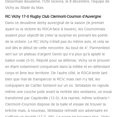
Désormais deuxième, l’USI recevra, le 8 décembre, l’équipe de
Vichy au Stade du Mas.
RC Vichy 17-0 Rugby Club Clermont-Cournon d’Auvergne
Dans ce deuxième derby auvergnat de la saison (le premier
ayant vu la victoire du R3CA face à Issoire), les Cournonnais
avaient pour objectif de créer la surprise en prenant les points
de la victoire. Le RC Vichy n’était pas du même avis, et cela se
voit dès le début de cette rencontre. Au bout de 4′, Parmentelot
sert sur un plateau d’argent Genin qui n’a plus qu’à aplatir le
ballon ovale (5-0). Réputé pour sa défense, Vichy va le prouver
en étant notamment conquérant dans la mêlée et en défendant
corps et âme leur territoire. De l’autre côté, le R3CA tente tant
bien que mal de transpercer le RCV, mais rien n’y fait, les
coéquipiers de Cartier tombent sur un os. Sirbiladze en rajoute
même une couche juste avant la rentrée des vestiaires, un essai
transformé par Capdeville (12-0). A la reprise, même scénario !
Clermont-Cournon dispose de la balle et essaie de trouver la
brêche mais, à nouveau, Sirbiladze refroidit son adversaire en
s’offrant un doublé (17-0, 49′). Le score ne bougera plus, Vichy