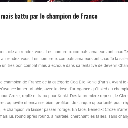
e mais battu par le champion de France
le spectacle au rendez-vous. Les nombreux combats amateurs ont chauff
le au rendez-vous. Les nombreux combats amateurs ont chauffé la salle,
isé un très bon combat mais a échoué dans sa tentative de devenir Cha
le champion de France de la catégorie Coq Elie Konki (Paris). Avant le
 s’avance imperturbable, avec la dose d’arrogance qu’il sied au champio
 pour Croze, replié et trapu pour Konki. Dès la première reprise, le Cle
ecroqueville et encaisse bien, profitant de chaque opportunité pour ré
, le champion va laisser passer l’orage. En face, Benedikt Croze n’arrê
mais lui, round après round, a martelé, cherchant les failles, sans chan