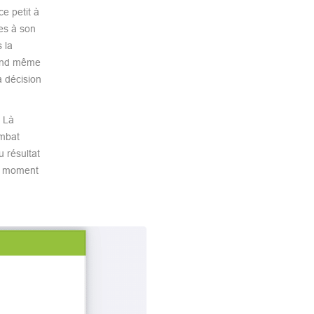
e petit à
es à son
 la
uand même
a décision
 Là
ombat
 résultat
au moment