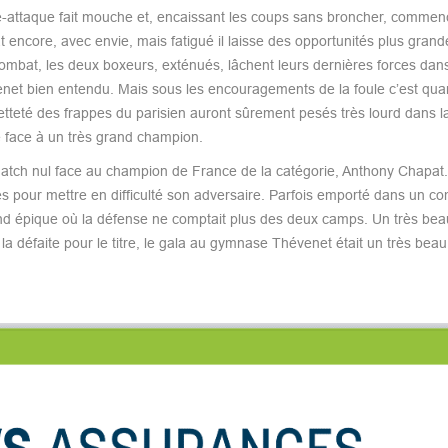
re-attaque fait mouche et, encaissant les coups sans broncher, commenc
 encore, avec envie, mais fatigué il laisse des opportunités plus grand
combat, les deux boxeurs, exténués, lâchent leurs dernières forces dans
hévenet bien entendu. Mais sous les encouragements de la foule c’est q
etteté des frappes du parisien auront sûrement pesés très lourd dans l
e face à un très grand champion.
match nul face au champion de France de la catégorie, Anthony Chapat.
pes pour mettre en difficulté son adversaire. Parfois emporté dans un c
d épique où la défense ne comptait plus des deux camps. Un très beau
 la défaite pour le titre, le gala au gymnase Thévenet était un très be