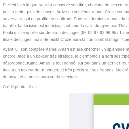
Et c’est bien là que Konki a conservé son titre, chacune de ses cont
petit à tenter plus de choses. Arrivé au septième round, Croze combat
adversaire, qui en profite en souffrant. Dans les derniers rounds du 
bataille, la décision est indécise, sauf pour la salle du gymnase T
Konki qui l’emporte sur décision des juges (96-94,97-93,96-95). La n
finale des juges, mais Benedikt Croze aura fait un combat magnifiqu
Avant lui, son compère Kamel Amari est allé chercher un splendide 
encore, face à un boxeur très stratège, le clermontois a sorti ses tri
désordonné, Kamel Amari a tout donné, surtout dans un dernier roun
face à un boxeur dur à bouger, et très précis sur ses frappes. Malgré
de boxe, et le public aura vu du spectacle.
Crédit photo : Kinic