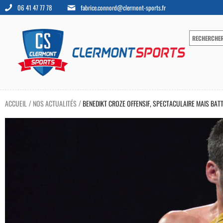
06 41 47 77 78
fabrice.connord@clermont-sports.fr
ACCUEIL
NOS ACTUALITÉS
BENEDIKT CROZE OFFENSIF, SPECTACULAIRE MAIS BAT
/
/