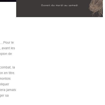
é…Pour le
 avant les
mpion de
 combat, la
n en titre.
rmontois
pliquer
tera jamais
ger sa