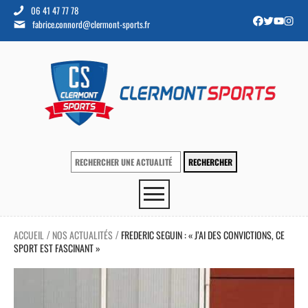
06 41 47 77 78
fabrice.connord@clermont-sports.fr
ACCUEIL
NOS ACTUALITÉS
FREDERIC SEGUIN : « J’AI DES CONVICTIONS, CE
/
/
SPORT EST FASCINANT »