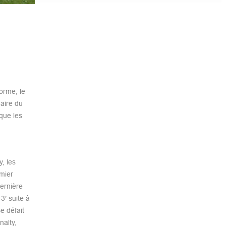
orme, le
naire du
que les
, les
mier
dernière
3′ suite à
e défait
nalty,