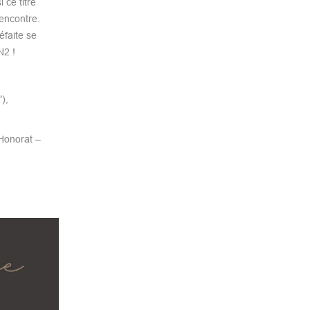
ce titre
rencontre.
éfaite se
N2 !
),
 Honorat –