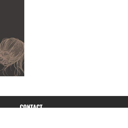
CONTACT
fabrice.connord@clermont-sports.fr