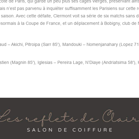
 de Paris, qui garde un peu plus ses cages vierges, préservant ainsi 
is n’est pas parvenu à inquiéter suffisamment les Parisiens sur cette 
saison. Avec cette défaite, Clermont voit sa série de six matchs sans d
 désormais à la Coupe de France, et un déplacement à Bobigny, club de 
d – Akichi, Pitroipa (Sarr 85′), Mandouki – Nomenjanahary (Lopez 71′
ien (Magnin 85′), Iglesias – Pereira Lage, N’Diaye (Andriatsima 58′),