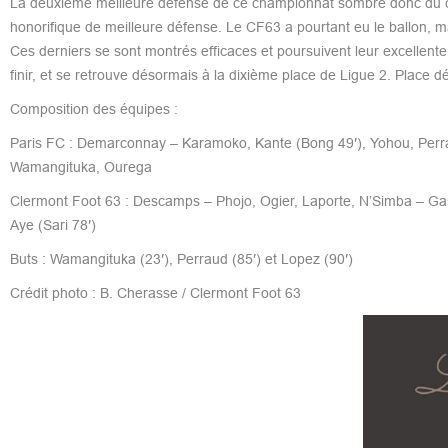
La deuxième meilleure défense de ce championnat sombre donc du côté
honorifique de meilleure défense. Le CF63 a pourtant eu le ballon, ma
Ces derniers se sont montrés efficaces et poursuivent leur excellente 
finir, et se retrouve désormais à la dixième place de Ligue 2. Place
Composition des équipes :
Paris FC : Demarconnay – Karamoko, Kante (Bong 49′), Yohou, Perrau
Wamangituka, Ourega
Clermont Foot 63 : Descamps – Phojo, Ogier, Laporte, N’Simba – Gast
Aye (Sari 78′)
Buts : Wamangituka (23′), Perraud (85′) et Lopez (90′)
Crédit photo : B. Cherasse / Clermont Foot 63