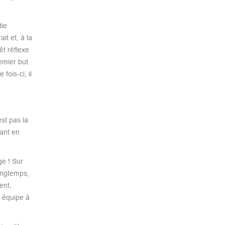
tie
t et, à la
êt réflexe
emier but
ois-ci, il
st pas la
tant en
ge ! Sur
longtemps,
ent,
n équipe à