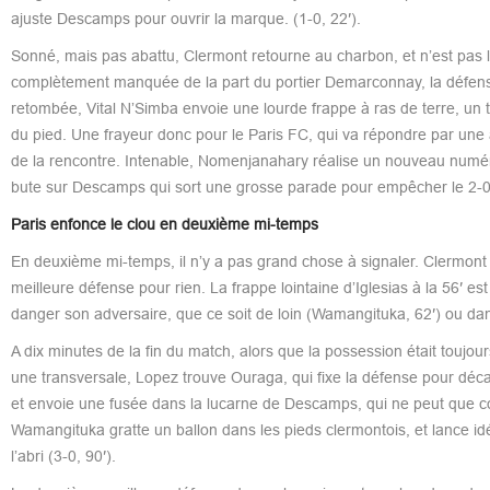
ajuste Descamps pour ouvrir la marque. (1-0, 22′).
Sonné, mais pas abattu, Clermont retourne au charbon, et n’est pas loi
complètement manquée de la part du portier Demarconnay, la défense
retombée, Vital N’Simba envoie une lourde frappe à ras de terre, un tir
du pied. Une frayeur donc pour le Paris FC, qui va répondre par une
de la rencontre. Intenable, Nomenjanahary réalise un nouveau numéro
bute sur Descamps qui sort une grosse parade pour empêcher le 2-0
Paris enfonce le clou en deuxième mi-temps
En deuxième mi-temps, il n’y a pas grand chose à signaler. Clermont 
meilleure défense pour rien. La frappe lointaine d’Iglesias à la 56′ e
danger son adversaire, que ce soit de loin (Wamangituka, 62′) ou dans
A dix minutes de la fin du match, alors que la possession était toujour
une transversale, Lopez trouve Ouraga, qui fixe la défense pour déca
et envoie une fusée dans la lucarne de Descamps, qui ne peut que con
Wamangituka gratte un ballon dans les pieds clermontois, et lance idé
l’abri (3-0, 90′).