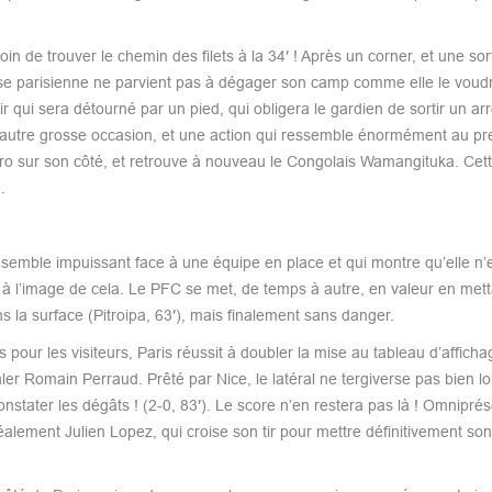
n de trouver le chemin des filets à la 34′ ! Après un corner, et une sor
 parisienne ne parvient pas à dégager son camp comme elle le voudrai
 qui sera détourné par un pied, qui obligera le gardien de sortir un arr
 autre grosse occasion, et une action qui ressemble énormément au pr
 sur son côté, et retrouve à nouveau le Congolais Wamangituka. Cette f
.
semble impuissant face à une équipe en place et qui montre qu’elle n’e
st à l’image de cela. Le PFC se met, de temps à autre, en valeur en met
 la surface (Pitroipa, 63′), mais finalement sans danger.
s pour les visiteurs, Paris réussit à doubler la mise au tableau d’afficha
ler Romain Perraud. Prêté par Nice, le latéral ne tergiverse pas bien 
stater les dégâts ! (2-0, 83′). Le score n’en restera pas là ! Omniprés
alement Julien Lopez, qui croise son tir pour mettre définitivement so