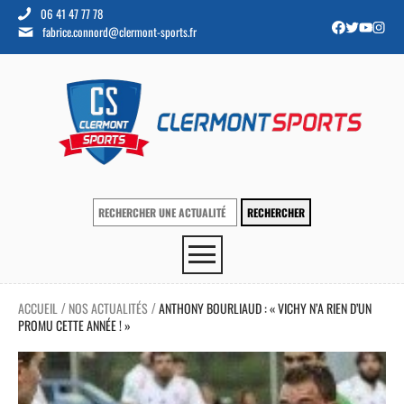
06 41 47 77 78
fabrice.connord@clermont-sports.fr
ACCUEIL
NOS ACTUALITÉS
ANTHONY BOURLIAUD : « VICHY N’A RIEN D’UN
/
/
PROMU CETTE ANNÉE ! »