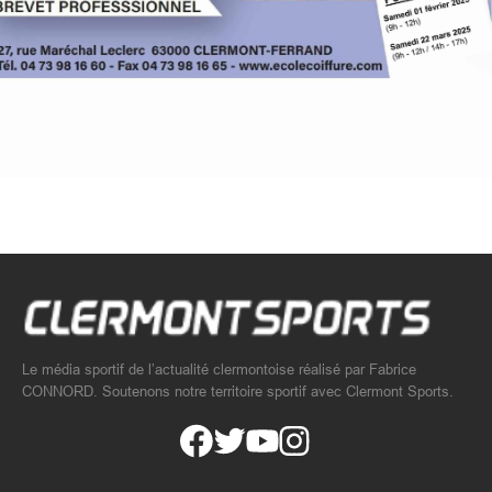
Le média sportif de l’actualité clermontoise réalisé par Fabrice
CONNORD. Soutenons notre territoire sportif avec Clermont Sports.