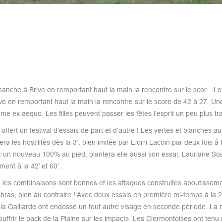
imanche à Brive en remportant haut la main la rencontre sur le scor…Les
ve en remportant haut la main la rencontre sur le score de 42 à 27. Une
ème ex aequo. Les filles peuvent passer les fêtes l’esprit un peu plus tra
offert un festival d’essais de part et d’autre ! Les vertes et blanches a
a les hostilités dès la 3’, bien imitée par Elorri Lacoin par deux fois à l
 un nouveau 100% au pied, plantera elle aussi son essai. Lauriane Soa
ment à la 42’ et 60’.
les combinaisons sont bonnes et les attaques construites aboutisseme
s bras, bien au contraire ! Avec deux essais en première mi-temps à la 20
 de la Gaillarde ont endossé un tout autre visage en seconde période. La
souffrir le pack de la Plaine sur les impacts. Les Clermontoises ont tenu