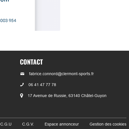
CONTACT
fabrice.connord@clermont-sports.fr
06 41 47 77 78
17 Avenue de Russie, 63140 Châtel-Guyon
 C.G.U
C.G.V.
Espace annonceur
Gestion des cookies