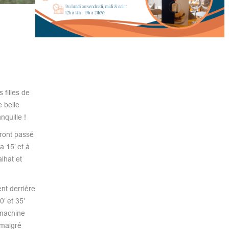
 filles de
 belle
nquille !
uront passé
a 15’ et à
lhat et
nt derrière
’ et 35’
 machine
 malgré