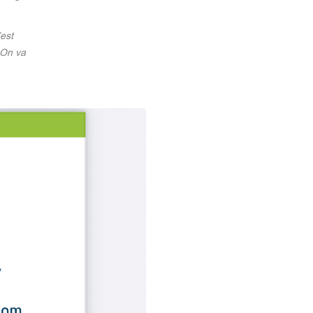
est
 On va