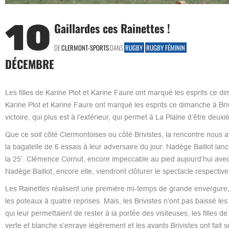
10
Gaillardes ces Rainettes !
DE
CLERMONT-SPORTS
DANS
RUGBY
RUGBY FÉMININ
DÉCEMBRE
Les filles de Karine Plot et Karine Faure ont marqué les esprits ce d
Karine Plot et Karine Faure ont marqué les esprits ce dimanche à Bri
victoire, qui plus est à l’extérieur, qui permet à La Plaine d’être deuxi
Que ce soit côté Clermontoises ou côté Brivistes, la rencontre nous a 
la bagatelle de 6 essais à leur adversaire du jour. Nadège Baillot lancer
la 25’. Clémence Cornut, encore impeccable au pied aujourd’hui avec
Nadège Baillot, encore elle, viendront clôturer le spectacle respective
Les Rainettes réalisent une première mi-temps de grande envergure, 
les poteaux à quatre reprises. Mais, les Brivistes n’ont pas baissé le
qui leur permettaient de rester à la portée des visiteuses, les filles
verte et blanche s’enraye légèrement et les avants Brivistes ont fait 