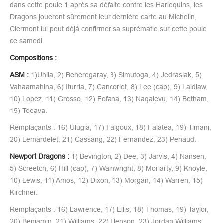
dans cette poule 1 après sa défaite contre les Harlequins, les
Dragons joueront sûrement leur dernière carte au Michelin,
Clermont lui peut déjà confirmer sa suprématie sur cette poule
ce samedi.
Compositions :
ASM :
1)Uhila, 2) Beheregaray, 3) Simutoga, 4) Jedrasiak, 5)
Vahaamahina, 6) Iturria, 7) Cancoriet, 8) Lee (cap), 9) Laidlaw,
10) Lopez, 11) Grosso, 12) Fofana, 13) Naqalevu, 14) Betham,
15) Toeava.
Remplaçants : 16) Ulugia, 17) Falgoux, 18) Falatea, 19) Timani,
20) Lemardelet, 21) Cassang, 22) Fernandez, 23) Penaud.
Newport Dragons :
1) Bevington, 2) Dee, 3) Jarvis, 4) Nansen,
5) Screetch, 6) Hill (cap), 7) Wainwright, 8) Moriarty, 9) Knoyle,
10) Lewis, 11) Amos, 12) Dixon, 13) Morgan, 14) Warren, 15)
Kirchner.
Remplaçants : 16) Lawrence, 17) Ellis, 18) Thomas, 19) Taylor,
20) Benjamin, 21) Williams, 22) Henson, 23) Jordan Williams.