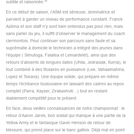
subtile et raisonnée.**
En ce début de saison, l’ASM est sérieuse, dominatrice et
parvient à garder un niveau de performance constant. Franck
Azéma et son staff n’y sont bien entendus pas pour rien, mais
sans parler du jeu, il suffit d’observer le management du coach
clermontois. Pour continuer son parcours sans faute et sa
suprématie à domicile le technicien a intégré des jeunes dans
l’équipe ( Simutoga, Falatea et Lemardelet), ainsi que des
retours d’absents de longues dates (Uhila, Jedrasiak, Iturria), le
tout combiné à des titulaires en puissance (Lee, Vahaamahina,
Lopez et Toeava). Une équipe solide, qui prépare en même
temps l’échéance toulousaine en laissant des cadres au repos
complet (Parra, Kayser, Zirakashvili…) tout en restant
diablement compétitif pour le présent.
En face, deux vieilles connaissances de notre championnat : le
retour d’Aaron Jarvis, bon soldat qui manque à une partie de la
Yellow Army et le fantasque Gavin Henson de retour de
blessure, qui prend place sur le banc gallois. Déjà mal en point