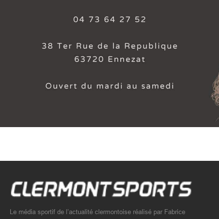
Le média sportif de l’actualité clermontoise réalisé par Fabrice