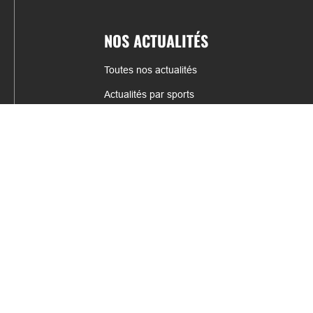
NOS ACTUALITÉS
Toutes nos actualités
Actualités par sports
Résultats & Classement
CONTACT
fabrice.connord@clermont-sports.fr
06 41 47 77 78
17 Avenue de Russie, 63140 Châtel-Guyon
Mentions légales – C.G.U
C.G.V.