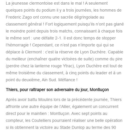
La jeunesse clermontoise est dans le mal ! A seulement
quelques points du podium il y a trois journées, les hommes de
Frederic Zago ont connu une sacrée dégringolade au
classement général ! Fort logiquement puisqu’ils n’ont pas glané
le moindre point depuis trois matchs, connaissant à chaque fois
le même sort : une défaite 2-1. Il est donc temps de stopper
l’hémorragie ! Cependant, ce n’est pas n’importe qui qui se
déplace à Clermont : c’est la réserve de Lyon Duchère. Capable
du meilleur (enchaîner quatre victoires de suite) comme du pire
(perdre chez la lanterne rouge Ytrac), Lyon Duchère est tout de
même troisième du classement, à cinq points du leader et à un
point du deuxième, Ain Sud. Méfiance !
Thiers, pour rattraper son adversaire du jour, Montluçon
Après avoir battu Moulins lors de la précédente journée, Thiers
affronte une autre équipe de l’Allier, également un concurrent
direct pour le maintien : Montluçon. Avec sept points au
compteur, les Coutelliers pourraient réaliser une belle opération
si ils obtiennent la victoire au Stade Dunlop au terme des 90