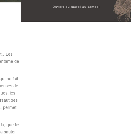
ant…Les
’entame de
ui ne fait
oueuses de
ues, les
ursaut des
s, permet
là, que les
va sauter