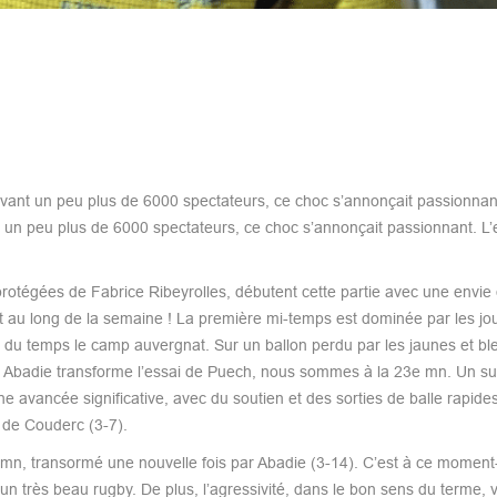
evant un peu plus de 6000 spectateurs, ce choc s’annonçait passionn
t un peu plus de 6000 spectateurs, ce choc s’annonçait passionnant. L
rotégées de Fabrice Ribeyrolles, débutent cette partie avec une envie q
t tout au long de la semaine ! La première mi-temps est dominée par les j
e du temps le camp auvergnat. Sur un ballon perdu par les jaunes et ble
e ! Abadie transforme l’essai de Puech, nous sommes à la 23e mn. Un s
 avancée significative, avec du soutien et des sorties de balle rapide
 de Couderc (3-7).
mn, transormé une nouvelle fois par Abadie (3-14). C’est à ce moment-
n très beau rugby. De plus, l’agressivité, dans le bon sens du terme, 