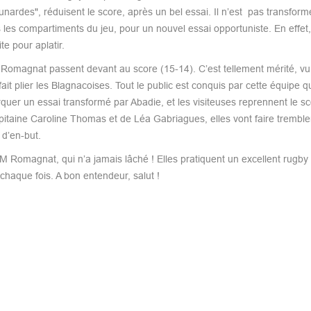
nardes", réduisent le score, après un bel essai. Il n’est pas transform
s les compartiments du jeu, pour un nouvel essai opportuniste. En effet,
te pour aplatir.
SM Romagnat passent devant au score (15-14). C’est tellement mérité, vu
t plier les Blagnacoises. Tout le public est conquis par cette équipe q
er un essai transformé par Abadie, et les visiteuses reprennent le sc
apitaine Caroline Thomas et de Léa Gabriagues, elles vont faire tremble
d’en-but.
SM Romagnat, qui n’a jamais lâché ! Elles pratiquent un excellent rugby 
haque fois. A bon entendeur, salut !