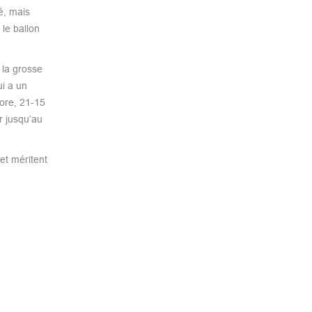
é, mais
 le ballon
 la grosse
ui a un
ore, 21-15
r jusqu’au
et méritent