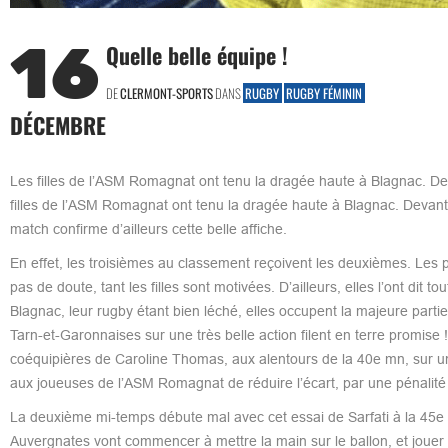
16
Quelle belle équipe !
DE
CLERMONT-SPORTS
DANS
RUGBY
RUGBY FÉMININ
DÉCEMBRE
Les filles de l’ASM Romagnat ont tenu la dragée haute à Blagnac. D
filles de l’ASM Romagnat ont tenu la dragée haute à Blagnac. Devan
match confirme d’ailleurs cette belle affiche.
En effet, les troisièmes au classement reçoivent les deuxièmes. Les p
pas de doute, tant les filles sont motivées. D’ailleurs, elles l’ont di
Blagnac, leur rugby étant bien léché, elles occupent la majeure parti
Tarn-et-Garonnaises sur une très belle action filent en terre promis
coéquipières de Caroline Thomas, aux alentours de la 40e mn, sur une
aux joueuses de l’ASM Romagnat de réduire l’écart, par une pénalité
La deuxième mi-temps débute mal avec cet essai de Sarfati à la 45e 
Auvergnates vont commencer à mettre la main sur le ballon, et jouer u