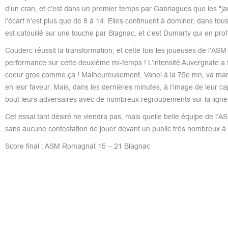
d’un cran, et c’est dans un premier temps par Gabriagues que les "jau
l’écart n’est plus que de 8 à 14. Elles continuent à dominer, dans tou
est cafouillé sur une touche par Blagnac, et c’est Dumarty qui en profi
Couderc réussit la transformation, et cette fois les joueuses de l’A
performance sur cette deuxième mi-temps ! L’intensité Auvergnate a fai
coeur gros comme ça ! Malheureusement, Vanel à la 75e mn, va marqu
en leur faveur. Mais, dans les dernières minutes, à l’image de leur c
bout leurs adversaires avec de nombreux regroupements sur la ligne 
Cet essai tant désiré ne viendra pas, mais quelle belle équipe de l’A
sans aucune contestation de jouer devant un public très nombreux à c
Score final : ASM Romagnat 15 – 21 Blagnac