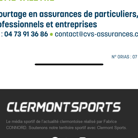
Le média sportif de l’actualité clermontoise réalisé par Fabrice
CONNORD. Soutenons notre territoire sportif avec Clermont Sports.