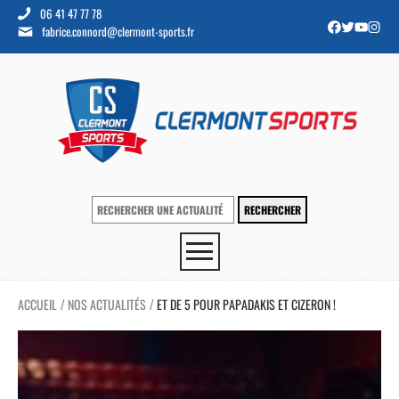
06 41 47 77 78
fabrice.connord@clermont-sports.fr
ACCUEIL
NOS ACTUALITÉS
ET DE 5 POUR PAPADAKIS ET CIZERON !
/
/