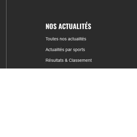
NOS ACTUALITÉS
Toutes nos actualités
Actualités par sports
Résultats & Classement
CONTACT
fabrice.connord@clermont-sports.fr
06 41 47 77 78
17 Avenue de Russie, 63140 Châtel-Guyon
Mentions légales – C.G.U