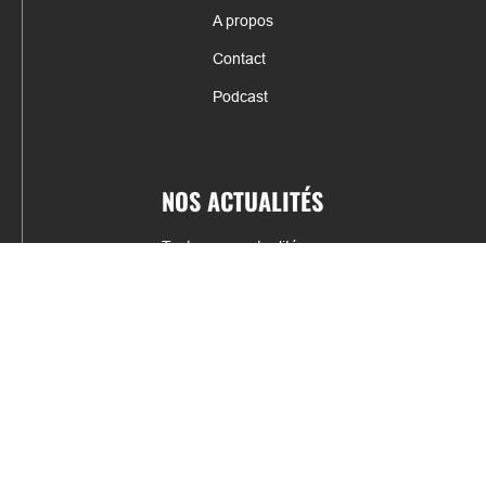
A propos
Contact
Podcast
NOS ACTUALITÉS
Toutes nos actualités
Actualités par sports
Résultats & Classement
CONTACT
fabrice.connord@clermont-sports.fr