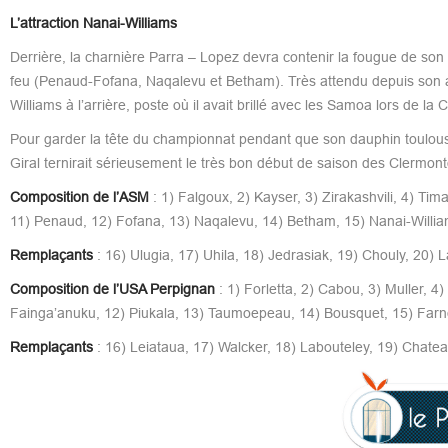
L’attraction Nanai-Williams
Derrière, la charnière Parra – Lopez devra contenir la fougue de son
feu (Penaud-Fofana, Naqalevu et Betham). Très attendu depuis son a
Williams à l’arrière, poste où il avait brillé avec les Samoa lors de 
Pour garder la tête du championnat pendant que son dauphin toulousa
Giral ternirait sérieusement le très bon début de saison des Clermont
Composition de l’ASM
: 1) Falgoux, 2) Kayser, 3) Zirakashvili, 4) Tim
11) Penaud, 12) Fofana, 13) Naqalevu, 14) Betham, 15) Nanai-Willia
Remplaçants
: 16) Ulugia, 17) Uhila, 18) Jedrasiak, 19) Chouly, 20)
Composition de l’USA Perpignan
: 1) Forletta, 2) Cabou, 3) Muller, 4)
Fainga’anuku, 12) Piukala, 13) Taumoepeau, 14) Bousquet, 15) Farn
Remplaçants
: 16) Leiataua, 17) Walcker, 18) Labouteley, 19) Chate