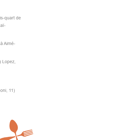
is-quart de
aï-
 à Aimé-
0) Lopez,
oni, 11)