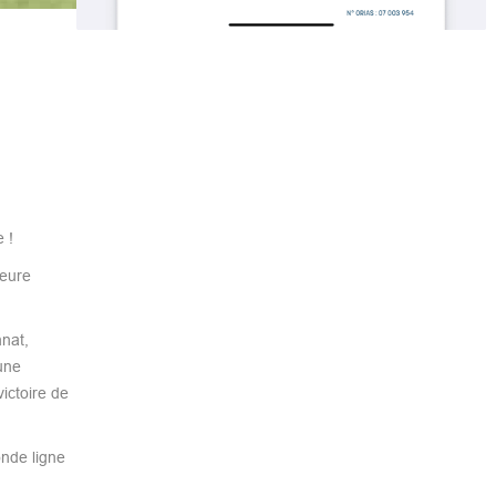
 !
leure
nat,
une
ictoire de
nde ligne