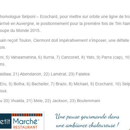
 homologue Selponi – Ecochard, pour mettre sur orbite une ligne de tro
rrivé en Auvergne, le positionnement pour la première fois de Tim Nan
la Coupe du Monde 2015.
in reçoit Toulon, Clermont doit impérativement s’imposer, une défaite
ois.
ani, 5) Vahaamahina, 6) Iturria, 7) Cancoriet, 8) Yato, 9) Parra (cap), 1
ms.
 Laidlaw, 21) Abendanon, 22) Lamérat, 23) Falatea
 Eru, 5) Botha, 6) Bachelier, 7) Brazo, 8) Michael, 9) Ecochard, 10) Selp
oux.
au 20) Vivalda, 21) Mele, 22) Jackson, 23) Boutemmani