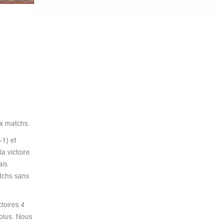
ux matchs.
-1) et
a victoire
ais
tchs sans
toires 4
 plus. Nous