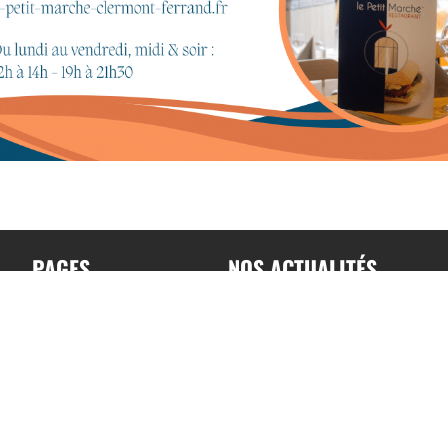
PAGES
NOS ACTUALITÉS
Accueil
Toutes nos actualités
A propos
Actualités par sports
Contact
Résultats & Classement
Podcast