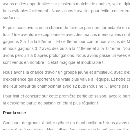
avons eu les opportunités sur plusieurs matchs de doubler, voire trip
buts évitables facilement.. Nous allons travailler pour éviter ces erre
surfaces.
Et puis nous avons eu la chance de faire ce parcours formidable en
tour. Une aventure exceptionnelle avec des matchs mémorables con
gagnons 2 à 1 à la 92ème… Et ce 6ème tour contre nos voisins de Mo
et nous gagnons 3-2 avec des buts à la 118ème et à la 121ème. Nou
avons perdu 1 à 0 après prolongations. Nous avons passé un week-end 
sont venus en nombre : c’était magique et inoubliable !
Nous avons la chance d’avoir un groupe jeune et ambitieux, avec d’e
d’expérience qui apportent une vraie plus value à l’équipe. Et notre 
meilleur buteur du championnat avec 12 buts (nous ne lui avons pas fa
Pour finir et conclure sur cette première partie de saison, avec le p
la deuxième partie de saison en étant plus régulier !
Pour la suite :
Continuer de grandir à notre rythme en étant amitieux ! Nous avons ret
moins être à ce niveau. Nous allons fonctionner de la même manière, av