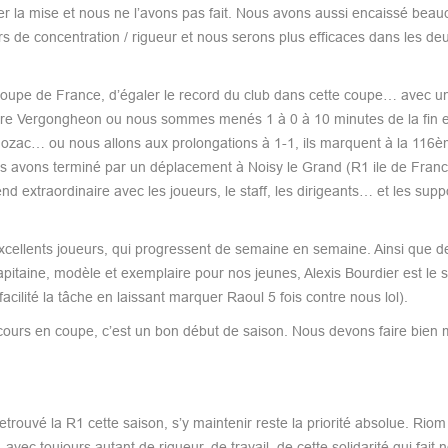
ler la mise et nous ne l’avons pas fait. Nous avons aussi encaissé bea
urs de concentration / rigueur et nous serons plus efficaces dans les de
 coupe de France, d’égaler le record du club dans cette coupe… avec u
tre Vergongheon ou nous sommes menés 1 à 0 à 10 minutes de la fin e
zac… ou nous allons aux prolongations à 1-1, ils marquent à la 116è
s avons terminé par un déplacement à Noisy le Grand (R1 ile de Fran
extraordinaire avec les joueurs, le staff, les dirigeants… et les supp
xcellents joueurs, qui progressent de semaine en semaine. Ainsi que d
capitaine, modèle et exemplaire pour nos jeunes, Alexis Bourdier est le
cilité la tâche en laissant marquer Raoul 5 fois contre nous lol).
arcours en coupe, c’est un bon début de saison. Nous devons faire bien 
rouvé la R1 cette saison, s’y maintenir reste la priorité absolue. Riom
ec toujours autant de rigueur, de travail, de cette solidarité qui fait n