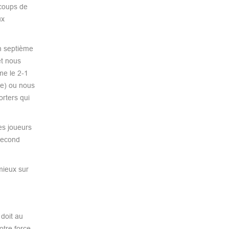
ucoups de
ux
n septième
t nous
me le 2-1
ce) ou nous
orters qui
es joueurs
 second
mieux sur
 doit au
otre force