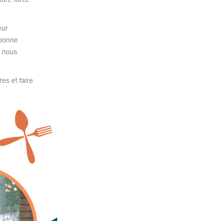
eur
 bonne
, nous
es et faire