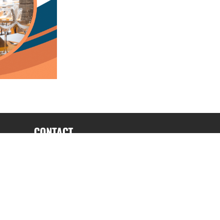
CONTACT
fabrice.connord@clermont-sports.fr
06 41 47 77 78
17 Avenue de Russie, 63140 Châtel-Guyon