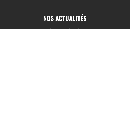
NOS ACTUALITÉS
Toutes nos actualités
Actualités par sports
Résultats & Classement
CONTACT
fabrice.connord@clermont-sports.fr
06 41 47 77 78
17 Avenue de Russie, 63140 Châtel-Guyon
Mentions légales – C.G.U
C.G.V.