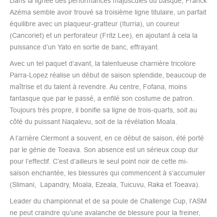
Dans la lignée des performances majuscules du basque, Franck
Azéma semble avoir trouvé sa troisième ligne titulaire, un parfait
équilibre avec un plaqueur-gratteur (Iturria), un coureur
(Cancoriet) et un perforateur (Fritz Lee), en ajoutant à cela la
puissance d’un Yato en sortie de banc, effrayant.
Avec un tel paquet d’avant, la talentueuse charnière tricolore
Parra-Lopez réalise un début de saison splendide, beaucoup de
maîtrise et du talent à revendre. Au centre, Fofana, moins
fantasque que par le passé, a enfilé son costume de patron.
Toujours très propre, il bonifie sa ligne de trois-quarts, soit au
côté du puissant Naqalevu, soit de la révélation Moala.
A l’arrière Clermont a souvent, en ce début de saison, été porté
par le génie de Toeava. Son absence est un sérieux coup dur
pour l’effectif. C’est d’ailleurs le seul point noir de cette mi-
saison enchantée, les blessures qui commencent à s’accumuler
(Slimani, Lapandry, Moala, Ezeala, Tuicuvu, Raka et Toeava).
Leader du championnat et de sa poule de Challenge Cup, l’ASM
ne peut craindre qu’une avalanche de blessure pour la freiner,