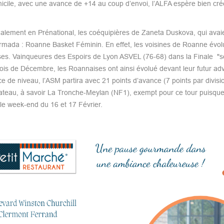
icile, avec une avance de +14 au coup d’envoi, l’ALFA espère bien créer
 Également en Prénational, les coéquipières de Zaneta Duskova, qui avai
 armada : Roanne Basket Féminin. En effet, les voisines de Roanne évol
ises. Vainqueures des Espoirs de Lyon ASVEL (76-68) dans la Finale "s
ois de Décembre, les Roannaises ont ainsi évolué devant leur futur adv
 de niveau, l’ASM partira avec 21 points d’avance (7 points par divisio
lateau, à savoir La Tronche-Meylan (NF1), exempt pour ce tour puisque
a le week-end du 16 et 17 Février.