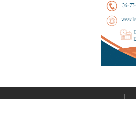
Le média sportif de l’actualité clermontoise réalisé par
Fabrice CONNORD. Soutenons notre territoire sportif
avec Clermont Sports.