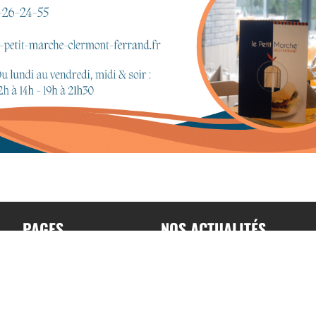
PAGES
NOS ACTUALITÉS
Accueil
Toutes nos actualités
A propos
Actualités par sports
Contact
Résultats & Classement