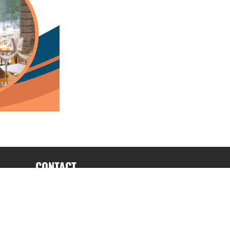
CONTACT
fabrice.connord@clermont-sports.fr
06 41 47 77 78
17 Avenue de Russie, 63140 Châtel-Guyon