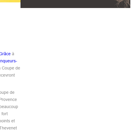
[Grâce
à
ainqueurs-
la Coupe de
ecevront
Coupe de
 Provence
r beaucoup
 fort
oints et
 Thevenet