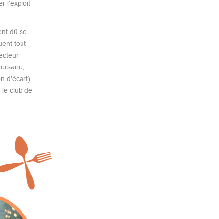
 l’exploit
ent dû se
uent tout
ecteur
ersaire,
n d’écart).
 le club de