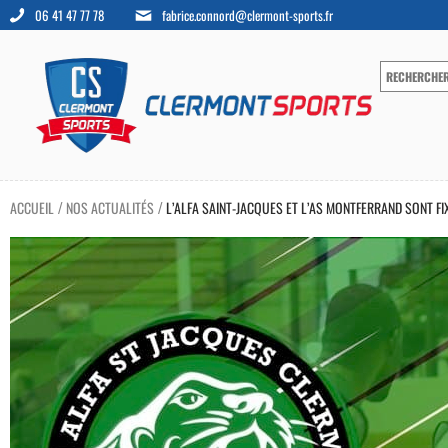
06 41 47 77 78
fabrice.connord@clermont-sports.fr
ACCUEIL
NOS ACTUALITÉS
L’ALFA SAINT-JACQUES ET L’AS MONTFERRAND SONT FI
/
/