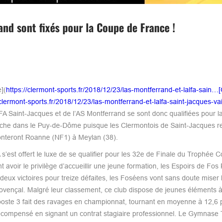
and sont fixés pour la Coupe de France !
](
https://clermont-sports.fr/2018/12/23/las-montferrand-et-lalfa-sain…
/clermont-sports.fr/2018/12/23/las-montferrand-et-lalfa-saint-jacques-v
LFA Saint-Jacques et de l’AS Montferrand se sont donc qualifiées pour 
 affiche dans le Puy-de-Dôme puisque les Clermontois de Saint-Jacques r
ronteront Roanne (NF1) à Meylan (38).
s’est offert le luxe de se qualifier pour les 32e de Finale du Trophée 
avoir le privilège d’accueillir une jeune formation, les Espoirs de Fos
deux victoires pour treize défaites, les Foséens vont sans doute mise
 provençal. Malgré leur classement, ce club dispose de jeunes éléments à
poste 3 fait des ravages en championnat, tournant en moyenne à 12,6 p
, récompensé en signant un contrat stagiaire professionnel. Le Gymnase