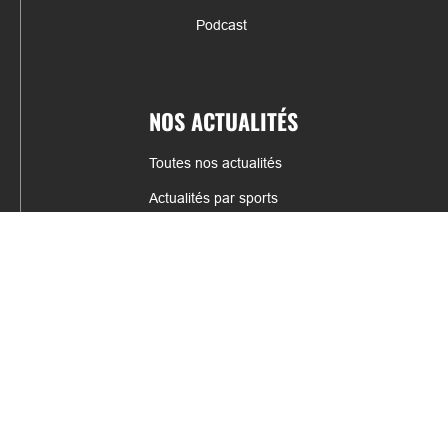
Podcast
NOS ACTUALITÉS
Toutes nos actualités
Actualités par sports
Résultats & Classement
CONTACT
fabrice.connord@clermont-sports.fr
06 41 47 77 78
17 Avenue de Russie, 63140 Châtel-Guyon