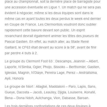
place au championnat, soit la dernière place de barragiste pour
une accession éventuelle en Ligue 1. Un match qui ne sera pas
évident à négocier, même si les deux équipes sont dans le
même cas en ayant toutes les deux perdus le week-end dernier
en Coupe de France. Les Clermontois voudront donc oublier
rapidement cette bavure devant son public. Un esprit
revanchard devrait également animer les têtes des joueurs de
Pascal Gastien. En effet, au match aller, au Stade René
Gaillard, le CF63 était devant au score à la 58′, avant de finir
par perdre 4 buts à 2.
Le groupe du Clermont Foot 63 : Descamps, Jeannin – Albert,
Laporte, N’Simba, Ogier, Phojo, Sissoko – Berthomier, Gastien,
Iglesias, Magnin, N’Diaye, Pereira Lage, Perez – Andriatsima,
Ayé, Honora
Le groupe de Niort : Allagbé, Maddaloni – Paro, Lapis, Sans,
Gueye, Dacosta – Jacob, Leautey, Djigla, Louiserre, Konaté,
Bena – Dona Ndoh, Autchanga, Vion, Dabasse, Baroan.
Les trois dernières confrontations de ces deux équipes à