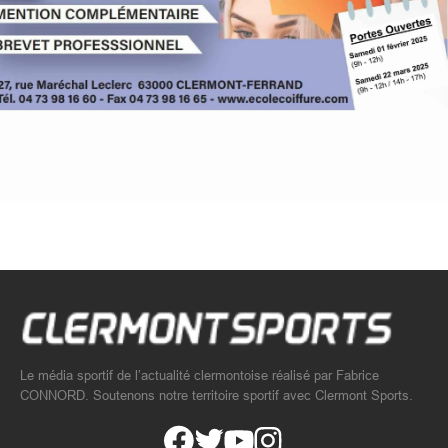
Le média sportif de l’actualité clermontoise réalisé par Fabrice
CONNORD. Soutenons notre territoire sportif avec Clermont Sports.