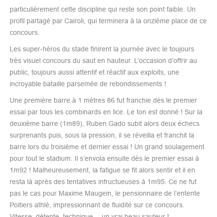
particulièrement cette discipline qui reste son point faible. Un
profil partagé par Cairoli, qui terminera à la onzième place de ce
concours.
Les super-héros du stade finirent la journée avec le toujours
très visuel concours du saut en hauteur. L’occasion d’offrir au
public, toujours aussi attentif et réactif aux exploits, une
incroyable bataille parsemée de rebondissements !
Une première barre à 1 mètres 86 fut franchie dès le premier
essai par tous les combinards en lice. Le ton est donné ! Sur la
deuxième barre (1m89), Ruben Gado subit alors deux échecs
surprenants puis, sous la pression, il se réveilla et franchit la
barre lors du troisième et dernier essai ! Un grand soulagement
pour tout le stadium. Il s’envola ensuite dès le premier essai à
1m92 ! Malheureusement, la fatigue se fit alors sentir et il en
resta là après des tentatives infructueuses à 1m95. Ce ne fut
pas le cas pour Maxime Maugein, le pensionnaire de l’entente
Poitiers athlé, impressionnant de fluidité sur ce concours.
Vitesse, détente, technique… un vrai beau sauteur !