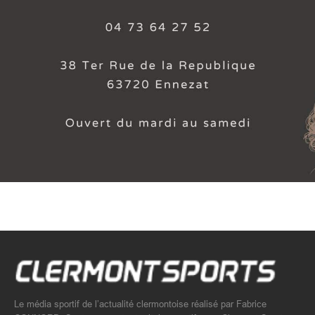
Le média sportif de l’actualité clermontoise réalisé par Fabrice