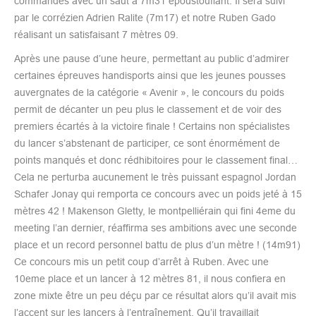
commandes avec un saut à 7m31 époustouflant. Il sera suivi
par le corrézien Adrien Ralite (7m17) et notre Ruben Gado
réalisant un satisfaisant 7 mètres 09.
Après une pause d’une heure, permettant au public d’admirer
certaines épreuves handisports ainsi que les jeunes pousses
auvergnates de la catégorie « Avenir », le concours du poids
permit de décanter un peu plus le classement et de voir des
premiers écartés à la victoire finale ! Certains non spécialistes
du lancer s’abstenant de participer, ce sont énormément de
points manqués et donc rédhibitoires pour le classement final…
Cela ne perturba aucunement le très puissant espagnol Jordan
Schafer Jonay qui remporta ce concours avec un poids jeté à 15
mètres 42 ! Makenson Gletty, le montpelliérain qui fini 4eme du
meeting l’an dernier, réaffirma ses ambitions avec une seconde
place et un record personnel battu de plus d’un mètre ! (14m91)
Ce concours mis un petit coup d’arrêt à Ruben. Avec une
10eme place et un lancer à 12 mètres 81, il nous confiera en
zone mixte être un peu déçu par ce résultat alors qu’il avait mis
l’accent sur les lancers à l’entraînement. Qu’il travaillait