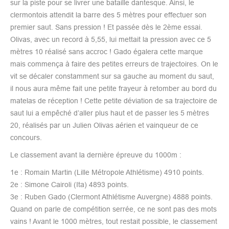
sur la piste pour se livrer une bataille dantesque. Ainsi, le
clermontois attendit la barre des 5 mètres pour effectuer son
premier saut. Sans pression ! Et passée dès le 2ème essai.
Olivas, avec un record à 5,55, lui mettait la pression avec ce 5
mètres 10 réalisé sans accroc ! Gado égalera cette marque
mais commença à faire des petites erreurs de trajectoires. On le
vit se décaler constamment sur sa gauche au moment du saut,
il nous aura même fait une petite frayeur à retomber au bord du
matelas de réception ! Cette petite déviation de sa trajectoire de
saut lui a empêché d’aller plus haut et de passer les 5 mètres
20, réalisés par un Julien Olivas aérien et vainqueur de ce
concours.
Le classement avant la dernière épreuve du 1000m :
1e : Romain Martin (Lille Métropole Athlétisme) 4910 points.
2e : Simone Cairoli (Ita) 4893 points.
3e : Ruben Gado (Clermont Athlétisme Auvergne) 4888 points.
Quand on parle de compétition serrée, ce ne sont pas des mots
vains ! Avant le 1000 mètres, tout restait possible, le classement