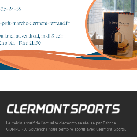
Le média sportif de l’actualité clermontoise réalisé par Fabrice
CONNORD. Soutenons notre territoire sportif avec Clermont Sports.