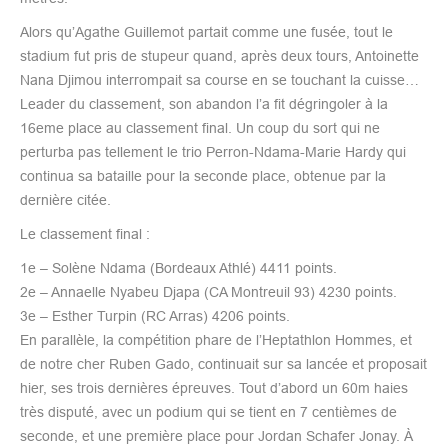
Alors qu’Agathe Guillemot partait comme une fusée, tout le
stadium fut pris de stupeur quand, après deux tours, Antoinette
Nana Djimou interrompait sa course en se touchant la cuisse…
Leader du classement, son abandon l’a fit dégringoler à la
16eme place au classement final. Un coup du sort qui ne
perturba pas tellement le trio Perron-Ndama-Marie Hardy qui
continua sa bataille pour la seconde place, obtenue par la
dernière citée.
Le classement final :
1e – Solène Ndama (Bordeaux Athlé) 4411 points.
2e – Annaelle Nyabeu Djapa (CA Montreuil 93) 4230 points.
3e – Esther Turpin (RC Arras) 4206 points.
En parallèle, la compétition phare de l’Heptathlon Hommes, et
de notre cher Ruben Gado, continuait sur sa lancée et proposait
hier, ses trois dernières épreuves. Tout d’abord un 60m haies
très disputé, avec un podium qui se tient en 7 centièmes de
seconde, et une première place pour Jordan Schafer Jonay. À