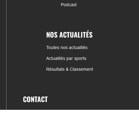
Podcast
NOS ACTUALITÉS
Toutes nos actualités
Actualités par sports
Résultats & Classement
CONTACT
fabrice.connord@clermont-sports.fr
06 41 47 77 78
17 Avenue de Russie, 63140 Châtel-Guyon