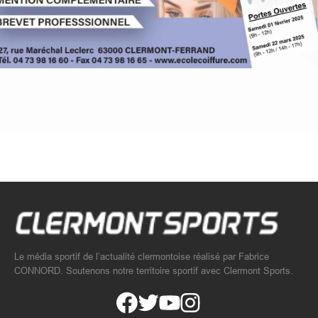
Le média sportif de l’actualité clermontoise réalisé par Fabrice
CONNORD. Soutenons notre territoire sportif avec Clermont Sports.