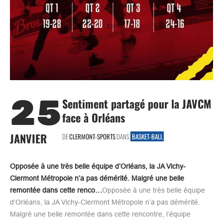
25
Sentiment partagé pour la JAVCM
face à Orléans
JANVIER
DE
CLERMONT-SPORTS
DANS
BASKET-BALL
Opposée à une très belle équipe d’Orléans, la JA Vichy-
Clermont Métropole n’a pas démérité. Malgré une belle
remontée dans cette renco…
Opposée à une très belle équipe
d’Orléans, la JA Vichy-Clermont Métropole n’a pas démérité.
Malgré une belle remontée dans cette rencontre, l’équipe