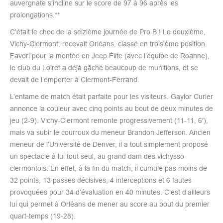
auvergnate s’incline sur le score de 97 à 96 après les
prolongations.**
C’était le choc de la seizième journée de Pro B ! Le deuxième,
Vichy-Clermont, recevait Orléans, classé en troisième position.
Favori pour la montée en Jeep Élite (avec l’équipe de Roanne),
le club du Loiret a déjà gâché beaucoup de munitions, et se
devait de l’emporter à Clermont-Ferrand.
L’entame de match était parfaite pour les visiteurs. Gaylor Curier
annonce la couleur avec cinq points au bout de deux minutes de
jeu (2-9). Vichy-Clermont remonte progressivement (11-11, 6′),
mais va subir le courroux du meneur Brandon Jefferson. Ancien
meneur de l’Université de Denver, il a tout simplement proposé
un spectacle à lui tout seul, au grand dam des vichysso-
clermontois. En effet, à la fin du match, il cumule pas moins de
32 points, 13 passes décisives, 4 interceptions et 6 fautes
provoquées pour 34 d’évaluation en 40 minutes. C’est d’ailleurs
lui qui permet à Orléans de mener au score au bout du premier
quart-temps (19-28).