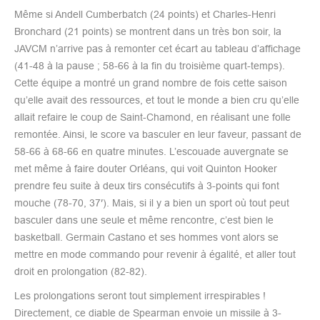
Même si Andell Cumberbatch (24 points) et Charles-Henri
Bronchard (21 points) se montrent dans un très bon soir, la
JAVCM n’arrive pas à remonter cet écart au tableau d’affichage
(41-48 à la pause ; 58-66 à la fin du troisième quart-temps).
Cette équipe a montré un grand nombre de fois cette saison
qu’elle avait des ressources, et tout le monde a bien cru qu’elle
allait refaire le coup de Saint-Chamond, en réalisant une folle
remontée. Ainsi, le score va basculer en leur faveur, passant de
58-66 à 68-66 en quatre minutes. L’escouade auvergnate se
met même à faire douter Orléans, qui voit Quinton Hooker
prendre feu suite à deux tirs consécutifs à 3-points qui font
mouche (78-70, 37′). Mais, si il y a bien un sport où tout peut
basculer dans une seule et même rencontre, c’est bien le
basketball. Germain Castano et ses hommes vont alors se
mettre en mode commando pour revenir à égalité, et aller tout
droit en prolongation (82-82).
Les prolongations seront tout simplement irrespirables !
Directement, ce diable de Spearman envoie un missile à 3-