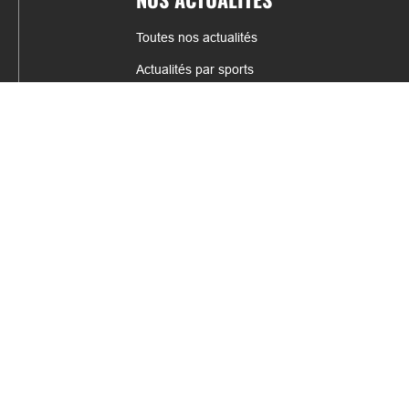
Toutes nos actualités
Actualités par sports
Résultats & Classement
CONTACT
fabrice.connord@clermont-sports.fr
06 41 47 77 78
17 Avenue de Russie, 63140 Châtel-Guyon
Mentions légales – C.G.U
C.G.V.
Espace annonceur
Gestion des cookies