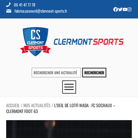
06 41 47 77 78
fabrice.connord@clermont-sports.fr
ACCUEIL
NOS ACTUALITÉS
L’OEIL DE LOTFI WADA : FC SOCHAUX –
/
/
CLERMONT FOOT 63