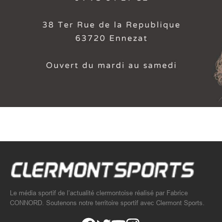
Le média sportif de l’actualité clermontoise réalisé par Fabrice
CONNORD. Soutenons notre territoire sportif avec Clermont Sports.