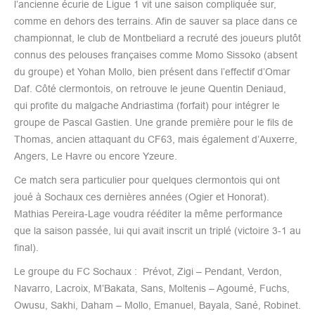
l’ancienne écurie de Ligue 1 vit une saison compliquée sur,
comme en dehors des terrains. Afin de sauver sa place dans ce
championnat, le club de Montbeliard a recruté des joueurs plutôt
connus des pelouses françaises comme Momo Sissoko (absent
du groupe) et Yohan Mollo, bien présent dans l’effectif d’Omar
Daf. Côté clermontois, on retrouve le jeune Quentin Deniaud,
qui profite du malgache Andriastima (forfait) pour intégrer le
groupe de Pascal Gastien. Une grande première pour le fils de
Thomas, ancien attaquant du CF63, mais également d’Auxerre,
Angers, Le Havre ou encore Yzeure.
Ce match sera particulier pour quelques clermontois qui ont
joué à Sochaux ces dernières années (Ogier et Honorat).
Mathias Pereira-Lage voudra rééditer la même performance
que la saison passée, lui qui avait inscrit un triplé (victoire 3-1 au
final).
Le groupe du FC Sochaux : Prévot, Zigi – Pendant, Verdon,
Navarro, Lacroix, M’Bakata, Sans, Moltenis – Agoumé, Fuchs,
Owusu, Sakhi, Daham – Mollo, Emanuel, Bayala, Sané, Robinet.