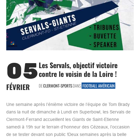
05
Les Servals, objectif victoire
contre le voisin de la Loire !
FÉVRIER
DE
CLERMONT-SPORTS
DANS
FOOTBALL AMÉRICAIN
Une semaine après l’énième victoire de l’équipe de Tom Brady
dans la nuit de dimanche à Lundi en Superbowl, les Servals de
Clermont-Ferrand accueillent les Giants de Saint-Etienne
samedi à 19h sur le terrain d’honneur des Cézeaux, l’occasion
de se tester devant son public !Deux semaines après la belle