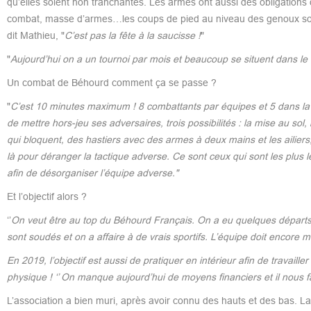
qu’elles soient non tranchantes. Les armes ont aussi des obligation
combat, masse d’armes…les coups de pied au niveau des genoux sont
dit Mathieu, "
C’est pas la fête à la saucisse !
"
"
Aujourd’hui on a un tournoi par mois et beaucoup se situent dans le
Un combat de Béhourd comment ça se passe ?
"
C’est 10 minutes maximum ! 8 combattants par équipes et 5 dans la z
de mettre hors-jeu ses adversaires, trois possibilités : la mise au sol, 
qui bloquent, des hastiers avec des armes à deux mains et les ailiers, 
là pour déranger la tactique adverse. Ce sont ceux qui sont les plus lég
afin de désorganiser l’équipe adverse."
Et l’objectif alors ?
‘’
On veut être au top du Béhourd Français. On a eu quelques départs 
sont soudés et on a affaire à de vrais sportifs. L’équipe doit encore 
En 2019, l’objectif est aussi de pratiquer en intérieur afin de travaill
physique ! ‘’ On manque aujourd’hui de moyens financiers et il nous
L’association a bien muri, après avoir connu des hauts et des bas. L