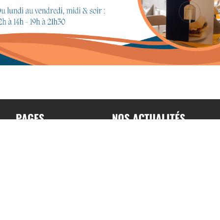
PAGES
NOS ACTUALITÉS
Accueil
Toutes nos actualités
A propos
Actualités par sports
Contact
Résultats & Classement
Podcast