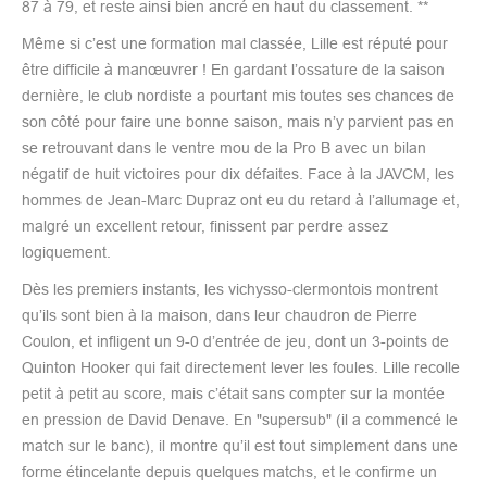
87 à 79, et reste ainsi bien ancré en haut du classement. **
Même si c’est une formation mal classée, Lille est réputé pour
être difficile à manœuvrer ! En gardant l’ossature de la saison
dernière, le club nordiste a pourtant mis toutes ses chances de
son côté pour faire une bonne saison, mais n’y parvient pas en
se retrouvant dans le ventre mou de la Pro B avec un bilan
négatif de huit victoires pour dix défaites. Face à la JAVCM, les
hommes de Jean-Marc Dupraz ont eu du retard à l’allumage et,
malgré un excellent retour, finissent par perdre assez
logiquement.
Dès les premiers instants, les vichysso-clermontois montrent
qu’ils sont bien à la maison, dans leur chaudron de Pierre
Coulon, et infligent un 9-0 d’entrée de jeu, dont un 3-points de
Quinton Hooker qui fait directement lever les foules. Lille recolle
petit à petit au score, mais c’était sans compter sur la montée
en pression de David Denave. En "supersub" (il a commencé le
match sur le banc), il montre qu’il est tout simplement dans une
forme étincelante depuis quelques matchs, et le confirme un