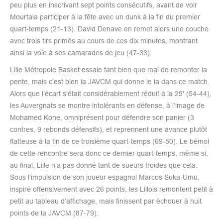
peu plus en inscrivant sept points consécutifs, avant de voir
Mourtala participer à la fête avec un dunk à la fin du premier
quart-temps (21-13). David Denave en remet alors une couche
avec trois tirs primés au cours de ces dix minutes, montrant
ainsi la voie à ses camarades de jeu (47-33).
Lille Métropole Basket essaie tant bien que mal de remonter la
pente, mais c’est bien la JAVCM qui donne le la dans ce match.
Alors que l’écart s’était considérablement réduit à la 25′ (54-44),
les Auvergnats se montre intolérants en défense, à l’image de
Mohamed Kone, omniprésent pour défendre son panier (3
contres, 9 rebonds défensifs), et reprennent une avance plutôt
flatteuse à la fin de ce troisième quart-temps (69-50). Le bémol
de cette rencontre sera donc ce dernier quart-temps, même si,
au final, Lille n’a pas donné tant de sueurs froides que cela.
Sous l’impulsion de son joueur espagnol Marcos Suka-Umu,
inspiré offensivement avec 26 points, les Lillois remontent petit à
petit au tableau d’affichage, mais finissent par échouer à huit
points de la JAVCM (87-79).