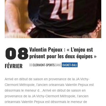
08
Valentin Pejoux : « L’enjeu est
présent pour les deux équipes »
FÉVRIER
DE
CLERMONT-SPORTS
DANS
BASKET-BALL
Arrivé en début de saison en provenance de la JA Vichy-
Clermont Métropole, l’ancien orleannais Valentin Pejoux est
désormais le meneur d…Arrivé en début de saison en
provenance de la JA Vichy-Clermont Métropole, l’ancien
orleannais Valentin Pejoux est désormais le meneur de